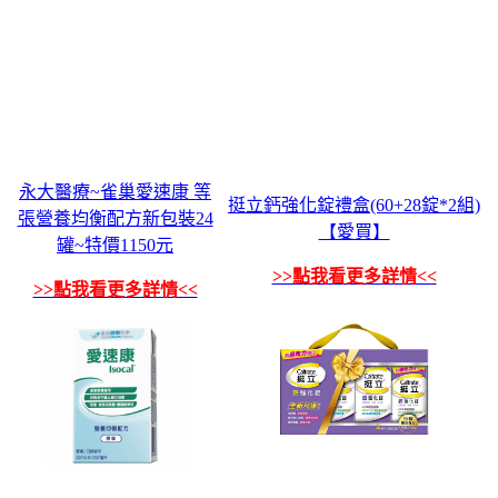
永大醫療~雀巢愛速康 等
挺立鈣強化錠禮盒(60+28錠*2組)
張營養均衡配方新包裝24
【愛買】
罐~特價1150元
>>點我看更多詳情<<
>>點我看更多詳情<<