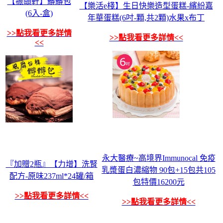
【振頤軒】髒髒包
【樂活e棧】生日快樂造型蛋糕-繽紛嘉
(6入-盒)
年華蛋糕(6吋-顆,共2顆)水果x布丁
>>點我看更多詳情
>>點我看更多詳情<<
<<
永大醫療~高境界Immunocal 免疫
『加贈2瓶』【力增】洗腎
乳漿蛋白濃縮物 90包+15包共105
配方-原味237ml*24罐/箱
包特價16200元
>>點我看更多詳情<<
>>點我看更多詳情<<