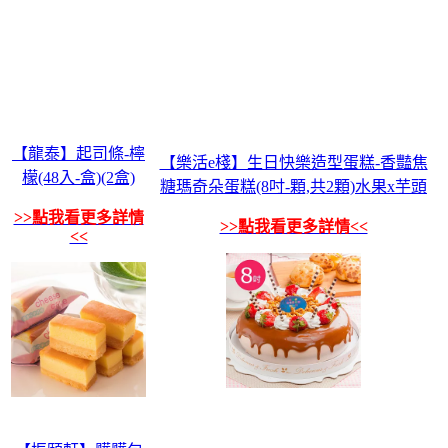
【龍泰】起司條-檸
【樂活e棧】生日快樂造型蛋糕-香豔焦
檬(48入-盒)(2盒)
糖瑪奇朵蛋糕(8吋-顆,共2顆)水果x芋頭
>>點我看更多詳情
>>點我看更多詳情<<
<<