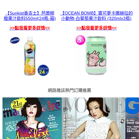
【Sunkist香吉士】芭樂柳
【OCEAN BOMB】寶可夢卡娜赫拉的
橙果汁飲料550ml(24瓶-箱)
小動物-白葡萄果汁飲料 (320mlx3瓶)
>>點我看更多詳情<<
>>點我看更多詳情<<
網路雜誌熱門訂購推薦