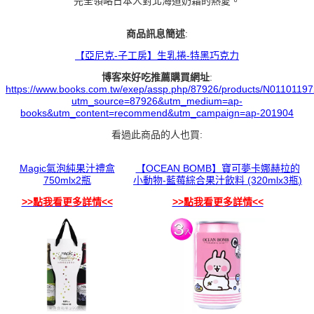
完全領略日本人對北海道奶霜的熱愛。
商品訊息簡述
:
【亞尼克-子工房】生乳捲-特黑巧克力
博客來好吃推薦購買網址
:
https://www.books.com.tw/exep/assp.php/87926/products/N0110119
utm_source=87926&utm_medium=ap-
books&utm_content=recommend&utm_campaign=ap-201904
看過此商品的人也買:
Magic氣泡純果汁禮盒
【OCEAN BOMB】寶可夢卡娜赫拉的
750mlx2瓶
小動物-藍莓綜合果汁飲料 (320mlx3瓶)
>>點我看更多詳情<<
>>點我看更多詳情<<