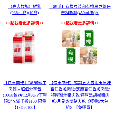
【高大牧場】鮮乳
【統洋】有機豆漿和有機黑豆漿任
(936cc-盒)(10盒)
選24瓶組(450ml-瓶)A
>>點我看更多詳情<<
>>點我看更多詳情<<
【快車肉乾】B8 微辣牛
【快車肉乾】暢銷五大包組★原味
肉條 – 超值分享包
杏仁香脆肉紙/芝麻杏仁香脆肉紙/
(160g/包)★12月APP下單
特厚蜜汁豬肉乾/特厚黑胡椒豬肉
限定↘滿千折$100-限量
乾/月見炙燒豬肉乾《經典5大包
【18Dec100】
組》【免運費】