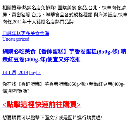
相關搜尋:熱銷名店免排隊!,團購美食,食品,台北．快車肉乾,高
屏．萬巒豬腳,台北．聯華食品各式規格種類,與海鴻飯店,快車
肉乾,2011年十大豬腳名店熱門品牌
口感
年糕
更多
美食
金海
Uncategorized
網購必吃美食【香帥蛋糕】芋香卷蛋糕(850g-條) 精
緻紅豆卷(400g-條)便宜又好吃推
14 1 月, 2019
buyha
你在找【香帥蛋糕】芋香卷蛋糕(850g-條)+精緻紅豆卷(400g-
條)哪裡買嗎?
<點擊這裡快速前往購買>
想要購買可以點擊下面文字或是圖片進行購買喔!