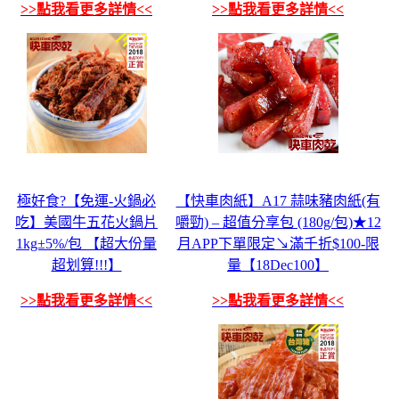
>>點我看更多詳情<<
>>點我看更多詳情<<
極好食?【免運-火鍋必
【快車肉紙】A17 蒜味豬肉紙(有
吃】美國牛五花火鍋片
嚼勁) – 超值分享包 (180g/包)★12
1kg±5%/包 【超大份量
月APP下單限定↘滿千折$100-限
超划算!!!】
量【18Dec100】
>>點我看更多詳情<<
>>點我看更多詳情<<