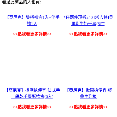
看過此商品的人也買:
【亞尼克】雙捲禮盒1入+伴手
*任兩件現折240 [塔吉特]貝
禮1入
里斯牛奶千層(8吋)
>>點我看更多詳情<<
>>點我看更多詳情<<
【亞尼克】揪團搶便宜-法式手
【亞尼克】揪團搶便宜-經
工餅乾千層酥禮盒(6入)
典生乳捲
>>點我看更多詳情<<
>>點我看更多詳情<<