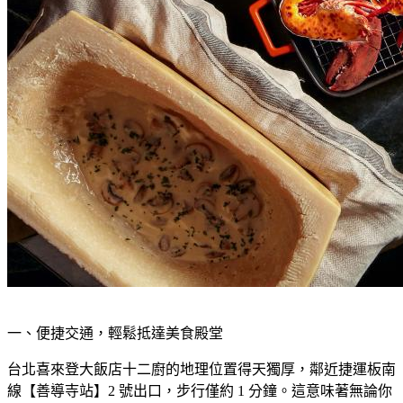
一、便捷交通，輕鬆抵達美食殿堂
台北喜來登大飯店十二廚的地理位置得天獨厚，鄰近捷運板南
線【善導寺站】2 號出口，步行僅約 1 分鐘。這意味著無論你