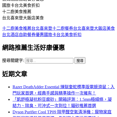
國旅卡台北美食折扣
十二廚美食推薦
台北喜來登大飯店美食
十二廚美食推薦
台北喜來登十二廚餐券
台北喜來登大飯店美食
台北酒店自助餐券優惠
國旅卡台北美食折扣
網路推薦生活好康優惠
搜尋關鍵字:
近期文章
Razer DeathAdder Essential 煉獄奎蛇標準版電競滑鼠：入
門玩家首選，經典手感與精準操作一次擁有！
「凱舒極凝抗粉豆腐砂」開箱評測：1.5mm極細條，凝
結力、除臭、可沖式一次到位！貓砂推薦首選
Dyson Purifier Cool TP09 除甲醛空氣清淨機：寵物家庭