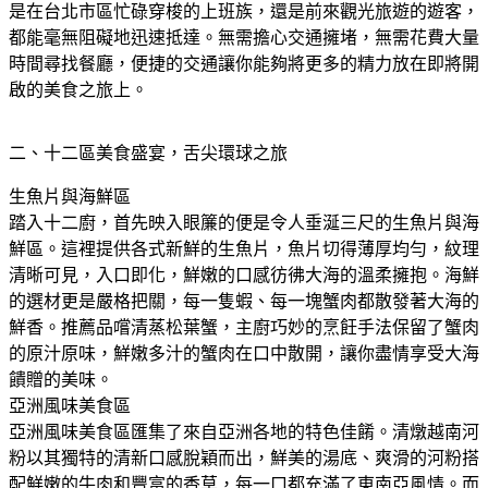
是在台北市區忙碌穿梭的上班族，還是前來觀光旅遊的遊客，
都能毫無阻礙地迅速抵達。無需擔心交通擁堵，無需花費大量
時間尋找餐廳，便捷的交通讓你能夠將更多的精力放在即將開
啟的美食之旅上。
二、十二區美食盛宴，舌尖環球之旅
生魚片與海鮮區
踏入十二廚，首先映入眼簾的便是令人垂​​涎三尺的生魚片與海
鮮區。這裡提供各式新鮮的生魚片，魚片切得薄厚均勻，紋理
清晰可見，入口即化，鮮嫩的口感彷彿大海的溫柔擁抱。海鮮
的選材更是嚴格把關，每一隻蝦、每一塊蟹肉都散發著大海的
鮮香。推薦品嚐清蒸松葉蟹，主廚巧妙的烹飪手法保留了蟹肉
的原汁原味，鮮嫩多汁的蟹肉在口中散開，讓你盡情享受大海
饋贈的美味。
亞洲風味美食區
亞洲風味美食區匯集了來自亞洲各地的特色佳餚。清燉越南河
粉以其獨特的清新口感脫穎而出，鮮美的湯底、爽滑的河粉搭
配鮮嫩的牛肉和豐富的香草，每一口都充滿了東南亞風情。而