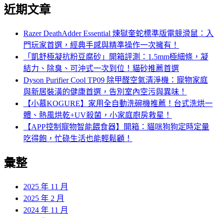
近期文章
關
鍵
字:
Razer DeathAdder Essential 煉獄奎蛇標準版電競滑鼠：入
門玩家首選，經典手感與精準操作一次擁有！
「凱舒極凝抗粉豆腐砂」開箱評測：1.5mm極細條，凝
結力、除臭、可沖式一次到位！貓砂推薦首選
Dyson Purifier Cool TP09 除甲醛空氣清淨機：寵物家庭
與新居裝潢的健康首選，告別室內空污與異味！
【小慕KOGURE】家用全自動洗碗機推薦！台式洗烘一
體、熱風烘乾+UV殺菌，小家庭廚房救星！
【APP控制寵物智能餵食器】開箱：貓咪狗狗定時定量
吃得飽，忙碌生活也能輕鬆顧！
彙整
2025 年 11 月
2025 年 2 月
2024 年 11 月