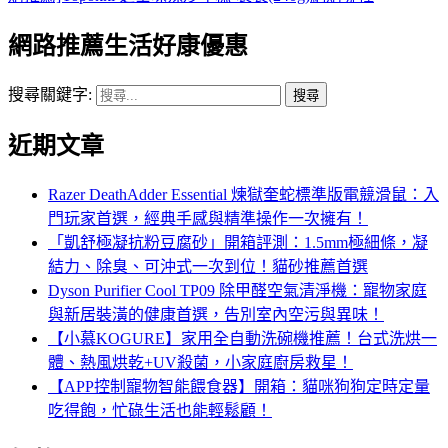
網路推薦生活好康優惠
搜尋關鍵字:
近期文章
Razer DeathAdder Essential 煉獄奎蛇標準版電競滑鼠：入
門玩家首選，經典手感與精準操作一次擁有！
「凱舒極凝抗粉豆腐砂」開箱評測：1.5mm極細條，凝
結力、除臭、可沖式一次到位！貓砂推薦首選
Dyson Purifier Cool TP09 除甲醛空氣清淨機：寵物家庭
與新居裝潢的健康首選，告別室內空污與異味！
【小慕KOGURE】家用全自動洗碗機推薦！台式洗烘一
體、熱風烘乾+UV殺菌，小家庭廚房救星！
【APP控制寵物智能餵食器】開箱：貓咪狗狗定時定量
吃得飽，忙碌生活也能輕鬆顧！