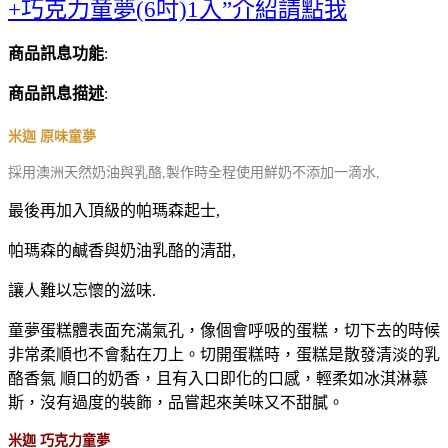
+巧克力童夢(6吋)1入”介紹請點我
商品訊息功能
:
商品訊息描述
:
米迦 原味童夢
採用澳洲天然奶油與乳酪,製作時全程使用鮮奶不添加一滴水,
最後再加入頂級的帕瑪森起士,
帕瑪森的鹹香與奶油乳酪的清甜,
讓人難以忘懷的滋味.
童夢蛋糕體表面充滿氣孔，像個會呼吸的蛋糕，切下去的時候
非常柔順也不會黏在刀上。切開蛋糕時，蛋糕是散發清淡的乳
酪香氣 順口的奶香，且有入口即化的口感，輕柔如冰淇淋慕
斯，沒有過度的裝飾，品嘗起來美味又不甜膩。
米迦 巧克力童夢