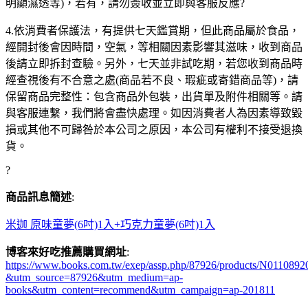
明顯濕透等)，若有，請勿簽收並立即與客服反應?
4.依消費者保護法，有提供七天鑑賞期，但此商品屬於食品，
經開封後會因時間，空氣，等相關因素影響其滋味，收到商品
後請立即拆封查驗。另外，七天並非試吃期，若您收到商品時
經查視後有不合意之處(商品若不良、瑕疵或寄錯商品等)，請
保留商品完整性：包含商品外包裝，出貨單及附件相關等。請
與客服連繫，我們將會盡快處理。如因消費者人為因素導致毀
損或其他不可歸咎於本公司之原因，本公司有權利不接受退換
貨。
?
商品訊息簡述
:
米迦 原味童夢(6吋)1入+巧克力童夢(6吋)1入
博客來好吃推薦購買網址
:
https://www.books.com.tw/exep/assp.php/87926/products/N0110892
&utm_source=87926&utm_medium=ap-
books&utm_content=recommend&utm_campaign=ap-201811