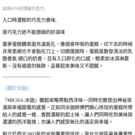
採用63%的頂級巧克力,
入口時濃郁的巧克力香味,
是巧克力迷不能錯過的好滋味
童夢蛋糕體表面充滿氣孔，像個會呼吸的蛋糕，切下去的時候
非常柔順也不會黏在刀上。切開蛋糕時，蛋糕是散發清淡的乳
酪香氣 順口的奶香，且有入口即化的口感，輕柔如冰淇淋慕
斯，沒有過度的裝飾，品嘗起來美味又不甜膩。
———————————–
《關於米迦》
『MICHA-米迦』聽起來略帶點西洋味~~同時也散發出神祕浪
漫與幸福甜蜜的感覺。正如同米迦師傅們精心烘培的蛋糕所帶
給人的感覺一樣…香醇濃郁的起士味，讓人們同時吃到美味與
濃濃的西洋風情；亦讓人們感受無比的滿足與幸福。
創立於西元2003年的米迦專業烘培坊，是台北地區最具專業性