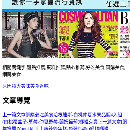
相關關鍵字:甜點推薦,蛋糕推薦,點心推薦,好吃美食,團購美食,
網購美食
原因
特大
美味
美食
香味
文章導覽
上一篇文章
網購必吃美食哈根達斯-白桃仲夏水果品脫4入組
(白桃覆盆子-草莓-仲夏野莓-蘭姆葡萄)哪裡有賣
下一篇文章
[網
購推薦]Yopokki 芝士味辣炒年糕-袋裝(240g)網購哪裡