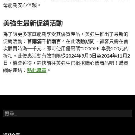
母能夠安心信賴。
美強生最新促銷活動
為了讓更多家庭能夠享受其優質產品，美強生推出了最新的
促銷活動：
首購滿千折兩百
。在此活動期間，顧客只需在首
次購買時滿一千元，即可使用優惠碼“200OFF”享受200元的
折扣。此優惠活動有效期限從
2024年9月3日
至
2024年11月2
日
，機會難得，趕快前往美強生官網搶購心儀商品吧！購買
網站連結：
點此購買
。
搜
尋
關
鍵
字