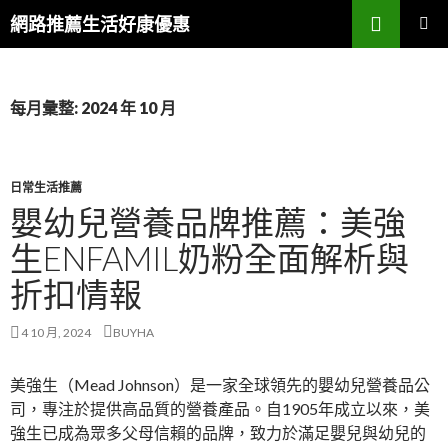
搜
網路推薦生活好康優惠
尋
跳
主要選單
至
主
要
每月彙整: 2024 年 10 月
內
容
區
日常生活推薦
嬰幼兒營養品牌推薦：美強
生ENFAMIL奶粉全面解析與
折扣情報
4 10 月, 2024
BUYHA
美強生（Mead Johnson）是一家全球領先的嬰幼兒營養品公
司，專注於提供高品質的營養產品。自1905年成立以來，美
強生已成為眾多父母信賴的品牌，致力於滿足嬰兒與幼兒的