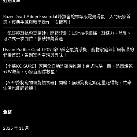
近期文章
:
Razer DeathAdder Essential 煉獄奎蛇標準版電競滑鼠：入門玩家首
選，經典手感與精準操作一次擁有！
「凱舒極凝抗粉豆腐砂」開箱評測：1.5mm極細條，凝結力、除臭、
可沖式一次到位！貓砂推薦首選
Dyson Purifier Cool TP09 除甲醛空氣清淨機：寵物家庭與新居裝潢的
健康首選，告別室內空污與異味！
【小慕KOGURE】家用全自動洗碗機推薦！台式洗烘一體、熱風烘乾
+UV殺菌，小家庭廚房救星！
【APP控制寵物智能餵食器】開箱：貓咪狗狗定時定量吃得飽，忙碌
生活也能輕鬆顧！
彙整
2025 年 11 月