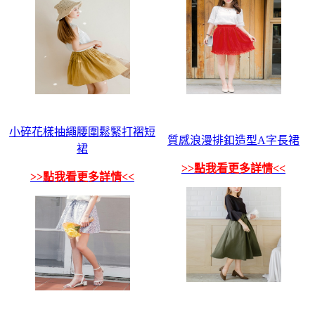
小碎花樣抽繩腰圍鬆緊打褶短
質感浪漫排釦造型A字長裙
裙
>>點我看更多詳情<<
>>點我看更多詳情<<