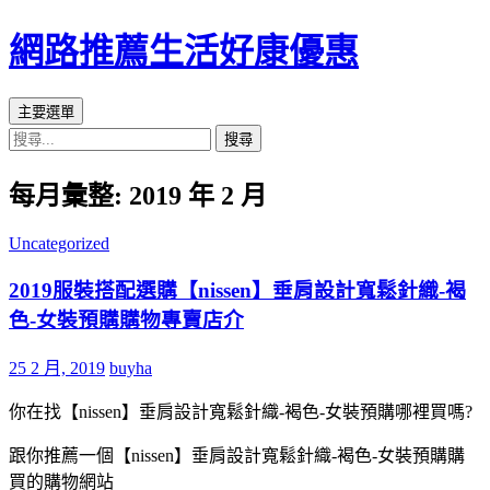
網路推薦生活好康優惠
搜
跳
主要選單
尋
至
搜
主
尋
要
每月彙整: 2019 年 2 月
關
內
鍵
容
Uncategorized
字:
區
2019服裝搭配選購【nissen】垂肩設計寬鬆針織-褐
色-女裝預購購物專賣店介
25 2 月, 2019
buyha
你在找【nissen】垂肩設計寬鬆針織-褐色-女裝預購哪裡買嗎?
跟你推薦一個【nissen】垂肩設計寬鬆針織-褐色-女裝預購購
買的購物網站