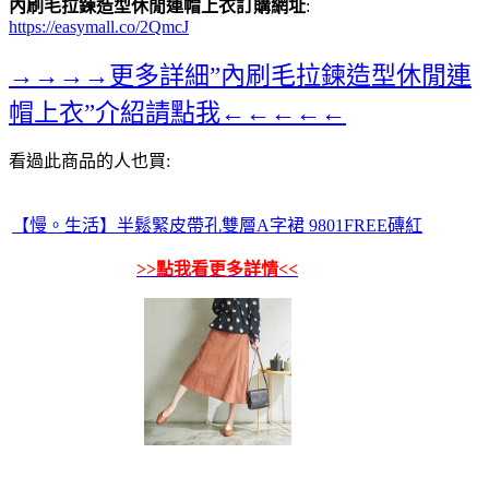
內刷毛拉鍊造型休閒連帽上衣訂購網址
:
https://easymall.co/2QmcJ
→→→→更多詳細”內刷毛拉鍊造型休閒連
帽上衣”介紹請點我←←←←←
看過此商品的人也買:
【慢。生活】半鬆緊皮帶孔雙層A字裙 9801FREE磚紅
>>點我看更多詳情<<