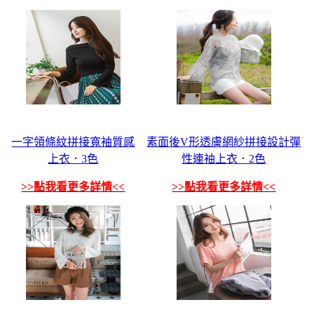
一字領條紋拼接寬袖質感
素面後V形透膚網紗拼接設計彈
上衣．3色
性連袖上衣．2色
>>點我看更多詳情<<
>>點我看更多詳情<<