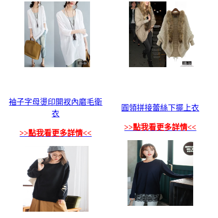
袖子字母燙印開衩內磨毛衛
圓領拼接蕾絲下擺上衣
衣
>>點我看更多詳情<<
>>點我看更多詳情<<