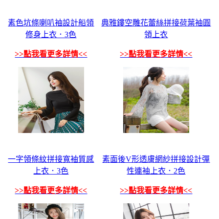
素色坑條喇叭袖設計船領
典雅鏤空雕花蕾絲拼接荷葉袖圓
修身上衣．3色
領上衣
>>點我看更多詳情<<
>>點我看更多詳情<<
一字領條紋拼接寬袖質感
素面後V形透膚網紗拼接設計彈
上衣．3色
性連袖上衣．2色
>>點我看更多詳情<<
>>點我看更多詳情<<