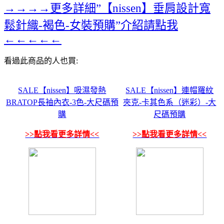
→→→→更多詳細”【nissen】垂肩設計寬
鬆針織-褐色-女裝預購”介紹請點我
←←←←←
看過此商品的人也買:
SALE【nissen】吸濕發熱
SALE【nissen】連帽羅紋
BRATOP長袖內衣-3色-大尺碼預
夾克-卡其色系（迷彩）-大
購
尺碼預購
>>點我看更多詳情<<
>>點我看更多詳情<<