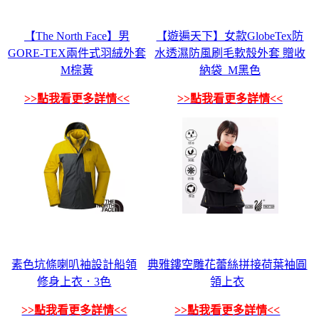
【The North Face】男
【遊遍天下】女款GlobeTex防
GORE-TEX兩件式羽絨外套
水透濕防風刷毛軟殼外套 贈收
M棕黃
納袋_M黑色
>>點我看更多詳情<<
>>點我看更多詳情<<
素色坑條喇叭袖設計船領
典雅鏤空雕花蕾絲拼接荷葉袖圓
修身上衣．3色
領上衣
>>點我看更多詳情<<
>>點我看更多詳情<<