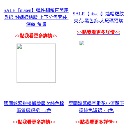
SALE【nissen】彈性翻領直筒連
SALE【nissen】連帽羅紋
身裙-附蝴蝶結腰-上下分售套裝-
夾克-黑色系-大尺碼預購
深藍-預購
>>點我看更多詳情<<
>>點我看更多詳情<<
腰圍鬆緊拼接抓皺層次純色棉
腰圍鬆緊鏤空雕花小流蘇下
麻質感短裙．2色
襬純色短裙．3色
>>點我看更多詳情<<
>>點我看更多詳情<<