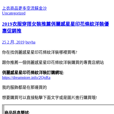
上衣
商品
更多
空流蘇
金沙
Uncategorized
2019衣服穿搭女裝推薦俏麗感星星印花條紋洋裝優
惠促銷推
25 2 月, 2019
buyha
你在找俏麗感星星印花條紋洋裝哪裡買嗎?
跟你推薦一個俏麗感星星印花條紋洋裝購買的專賣店網站
俏麗感星星印花條紋洋裝訂購網址
:
https://dreamstore.info/2QnRa
我的服飾都是在那邊買的
想要購買可以直接點擊下面文字或是圖片進行購買哦!
商品訊息簡述
: