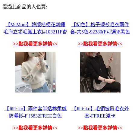
看過此商品的人也買:
【MsMore】韓版桔梗花刺繡
【初色】格子襯衫毛衣兩件
毛海立領毛織上衣j#103211F杏
套-共5色-92380(F可選)F黑色
>>點我看更多詳情<<
>>點我看更多詳情<<
【Jilli~ko】兩件套半透棉柔感
【Jilli~ko】毛領披肩毛衣外
防曬衫-F J5832FREE白色
套-FFREE淺卡
>>點我看更多詳情<<
>>點我看更多詳情<<