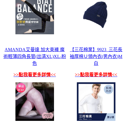
AMANDA艾曼達 加大束褲 魔
【三花棉業】9923_三花長
術輕薄四角長管(出清XL)XL-粉
袖厚棉Ｕ領內衣(男內衣)M
色
白
>>點我看更多詳情<<
>>點我看更多詳情<<