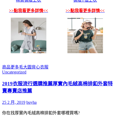
棉質長版上衣
長版T恤上衣
>>點我看更多詳情<<
>>點我看更多詳情<<
商品
更多
毛大圓
背心
衣服
Uncategorized
2019衣服流行選購推薦厚實內毛絨高棉排釦外套特
賣專賣店推薦
25 2 月, 2019
buyha
你在找厚實內毛絨高棉排釦外套哪裡買嗎?