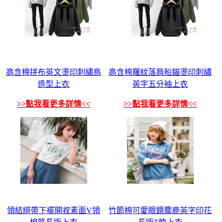
高含棉拼布英文燙印刺繡鳥
高含棉羅紋落肩船錨燙印刺繡
造型上衣
英字五分袖上衣
>>點我看更多詳情<<
>>點我看更多詳情<<
領結綁帶下襬開衩素面V領
竹節棉可愛眼鏡麋鹿英字印花