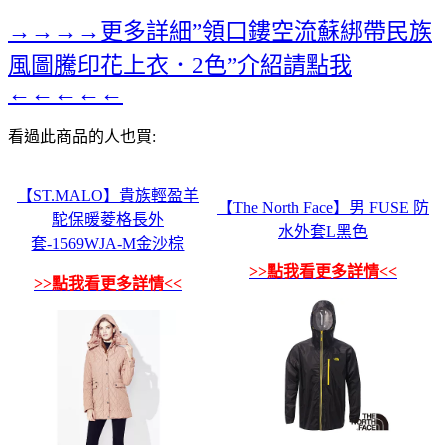
→→→→更多詳細”領口鏤空流蘇綁帶民族
風圖騰印花上衣．2色”介紹請點我
←←←←←
看過此商品的人也買:
【ST.MALO】貴族輕盈羊
【The North Face】男 FUSE 防
駝保暖菱格長外
水外套L黑色
套-1569WJA-M金沙棕
>>點我看更多詳情<<
>>點我看更多詳情<<