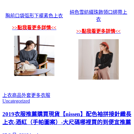
純色雪紡綴珠飾領口綁帶上
胸前口袋弧形下襬素色上衣
衣
>>點我看更多詳情<<
>>點我看更多詳情<<
上衣
商品
外套
更多
衣服
Uncategorized
2019衣服推薦購買現貨【nissen】配色袖拼接針織長
上衣-酒紅（手帕圖案）-大尺碼哪裡買的到便宜推薦