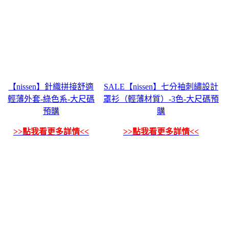
【nissen】針織拼接舒適
SALE【nissen】七分袖刺繡設計
輕薄外套-綠色系-大尺碼
罩衫（輕薄材質）-3色-大尺碼預
預購
購
>>點我看更多詳情<<
>>點我看更多詳情<<