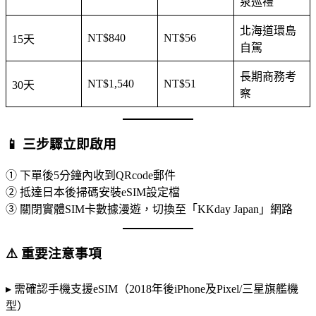
泉巡禮
北海道環島
NT$840
NT$56
15天
自駕
長期商務考
NT$1,540
NT$51
30天
察
📱 三步驟立即啟用
① 下單後5分鐘內收到QRcode郵件
② 抵達日本後掃碼安裝eSIM設定檔
③ 關閉實體SIM卡數據漫遊，切換至「KKday Japan」網路
⚠️ 重要注意事項
▸ 需確認手機支援eSIM（2018年後iPhone及Pixel/三星旗艦機
型）