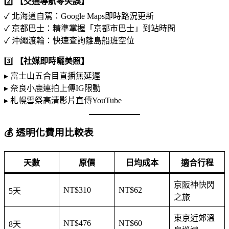
2️⃣
【交通導航零失誤】
✓ 北海道自駕：Google Maps即時路況更新
✓ 京都巴士：精準掌握「京都市巴士」到站時間
✓ 沖繩渡輪：快速查詢離島船班空位
3️⃣
【社媒即時曬美照】
▸ 富士山五合目直播無延遲
▸ 奈良小鹿連拍上傳IG限動
▸ 札幌雪祭高清影片直傳YouTube
💰 透明化費用比較表
天數
原價
日均成本
適合行程
京阪神快閃
NT$310
NT$62
5天
之旅
東京近郊溫
NT$476
NT$60
8天