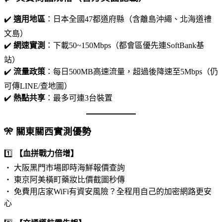
✔️
適用地區
：日本全國47都道府縣（含離島沖繩、北海道禮
文島）
✔️
網速實測
：下載50~150Mbps（都會區優先連SoftBank基
站）
✔️
流量政策
：每日500MB高速流量，超過後降速至5Mbps（仍
可傳LINE/查地圖）
✔️
熱點共享
：最多可連3台裝置
🎌 關東關西實測優勢
1️⃣
【血拼戰力倍增】
‧ 大阪黑門市場即時海鮮報價查詢
‧ 東京阿美橫町藥妝比價截圖秒傳
‧ 免費用店家WiFi有資安風險？全程用自己的加密網路更安
心