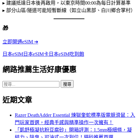
▸ 建議抵達日本後再啟用，以東京時間00:00為每日計算基準
▸ 部分山區/隧道可能短暫斷線（如立山黑部、白川鄉合掌村）
🎁
立即開通eSIM ➔
日本eSIM
日本eSIM卡
日本eSIM吃到飽
網路推薦生活好康優惠
搜
尋
近期文章
關
鍵
字:
Razer DeathAdder Essential 煉獄奎蛇標準版電競滑鼠：入
門玩家首選，經典手感與精準操作一次擁有！
「凱舒極凝抗粉豆腐砂」開箱評測：1.5mm極細條，凝
結力、除臭、可沖式一次到位！貓砂推薦首選