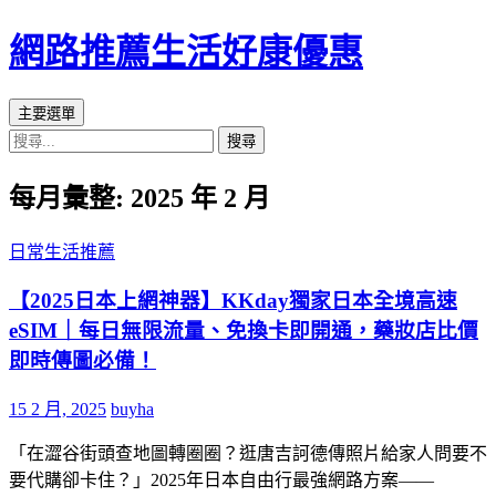
網路推薦生活好康優惠
搜
跳
主要選單
尋
至
搜
主
尋
要
每月彙整: 2025 年 2 月
關
內
鍵
容
字:
日常生活推薦
區
【2025日本上網神器】KKday獨家日本全境高速
eSIM｜每日無限流量、免換卡即開通，藥妝店比價
即時傳圖必備！
15 2 月, 2025
buyha
「在澀谷街頭查地圖轉圈圈？逛唐吉訶德傳照片給家人問要不
要代購卻卡住？」2025年日本自由行最強網路方案——