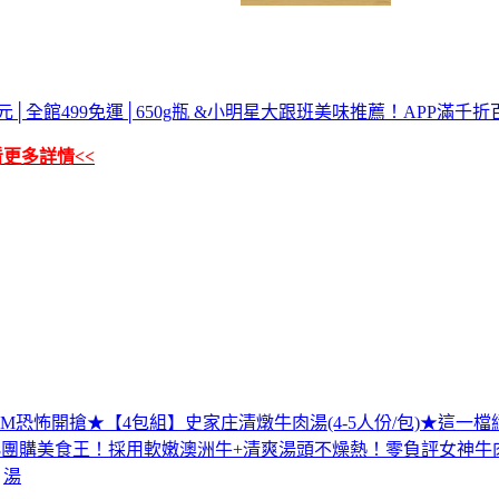
│全館499免運│650g瓶 &小明星大跟班美味推薦！APP滿千折
看更多詳情<<
00PM恐怖開搶★【4包組】史家庄清燉牛肉湯(4-5人份/包)★這一檔
018團購美食王！採用軟嫩澳洲牛+清爽湯頭不燥熱！零負評女神牛
湯