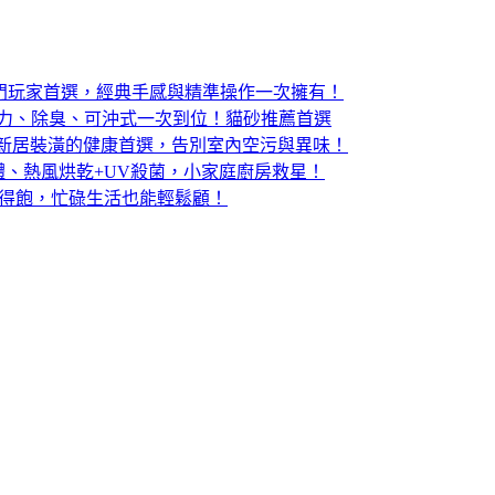
版電競滑鼠：入門玩家首選，經典手感與精準操作一次擁有！
結力、除臭、可沖式一次到位！貓砂推薦首選
：寵物家庭與新居裝潢的健康首選，告別室內空污與異味！
體、熱風烘乾+UV殺菌，小家庭廚房救星！
吃得飽，忙碌生活也能輕鬆顧！