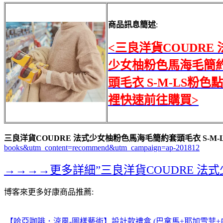
商品訊息簡述
:
<三良洋貨COUDRE 
少女柚粉色馬海毛簡
頭毛衣 S-M-LS粉色
裡快速前往購買>
三良洋貨COUDRE 法式少女柚粉色馬海毛簡約套頭毛衣 S-M-
books&utm_content=recommend&utm_campaign=ap-201812
→→→→更多詳細”三良洋貨COUDRE 法
博客來更多好康商品推薦:
【哈亞咖啡．涼風-圖樣藝術】設計款禮盒 (巴拿馬+耶加雪菲+盧