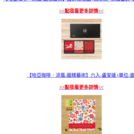
>>點我看更多詳情<<
【哈亞咖啡．涼風-圖樣藝術】六入-盧安達 (單位-盒
>>點我看更多詳情<<