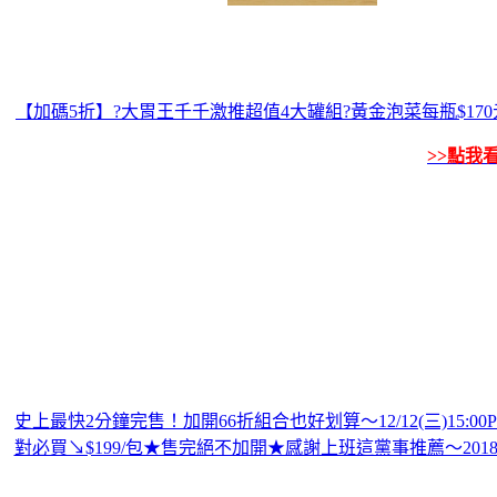
【加碼5折】?大胃王千千激推超值4大罐組?黃金泡菜每瓶$170元
>>點我
史上最快2分鐘完售！加開66折組合也好划算～12/12(三)15:
對必買↘$199/包★售完絕不加開★感謝上班這黨事推薦～2