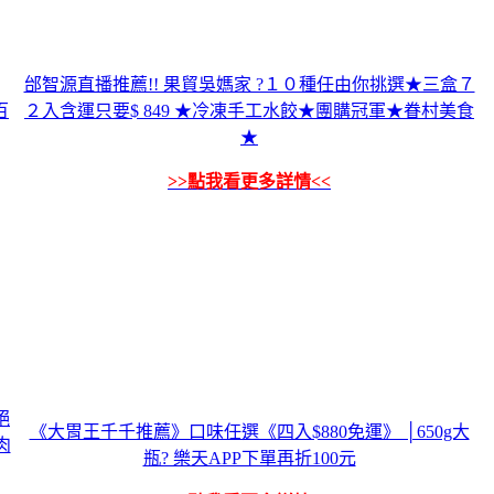
邰智源直播推薦!! 果貿吳媽家 ?１０種任由你挑選★三盒７
百
２入含運只要$ 849 ★冷凍手工水餃★團購冠軍★眷村美食
★
>>點我看更多詳情<<
絕
《大胃王千千推薦》口味任選《四入$880免運》 │650g大
肉
瓶? 樂天APP下單再折100元