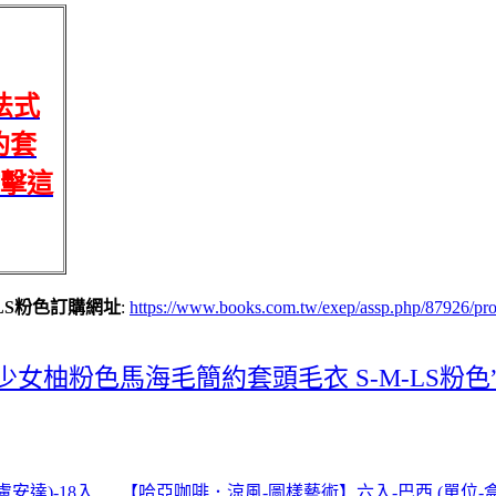
法式
約套
點擊這
LS粉色訂購網址
:
https://www.books.com.tw/exep/assp.php/87926
式少女柚粉色馬海毛簡約套頭毛衣 S-M-LS粉
安達)-18入
【哈亞咖啡．涼風-圖樣藝術】六入-巴西 (單位-盒