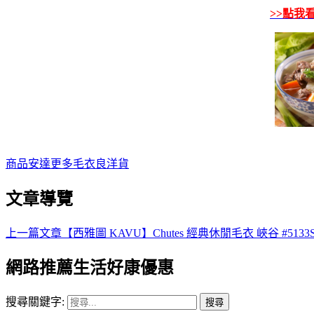
>>點我
商品
安達
更多
毛衣
良洋貨
文章導覽
上一篇文章
【西雅圖 KAVU】Chutes 經典休閒毛衣 峽谷 #51
網路推薦生活好康優惠
搜尋關鍵字: