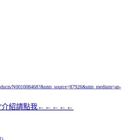
/products/N001008468?&utm_source=87926&utm_medium=ap-
色”介紹請點我←←←←←
)