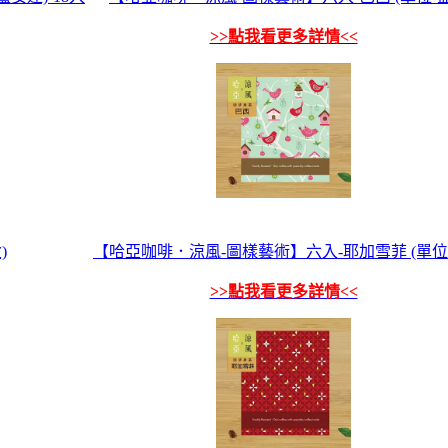
>>點我看更多詳情<<
)
【哈亞咖啡．涼風-圖樣藝術】六入-耶加雪菲 (單位-
>>點我看更多詳情<<