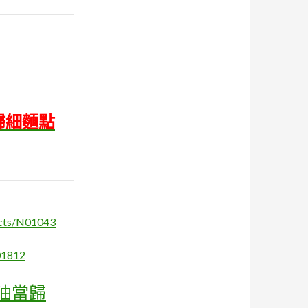
歸細麵點
ucts/N01043
01812
油當歸