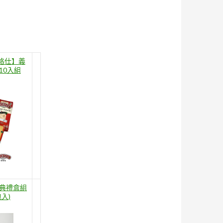
百格仕】義
10入組
經典禮盒組
包入)