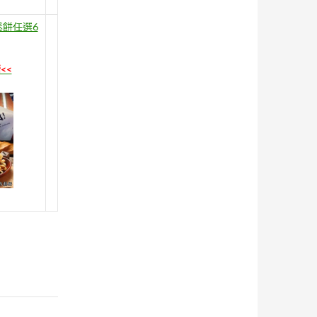
餅任選6
<<