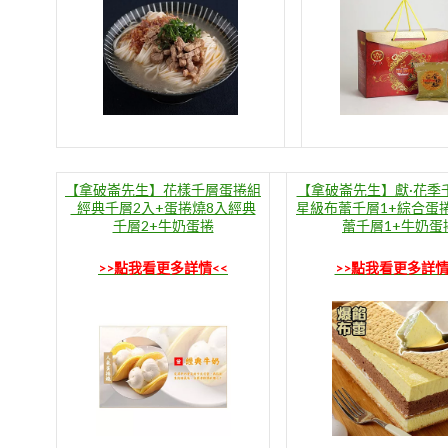
【拿破崙先生】花樣千層蛋捲組
【拿破崙先生】獻·花季
_經典千層2入+蛋捲燒8入經典
星級布蕾千層1+綜合蛋
千層2+牛奶蛋捲
蕾千層1+牛奶蛋
>>點我看更多詳情<<
>>點我看更多詳情