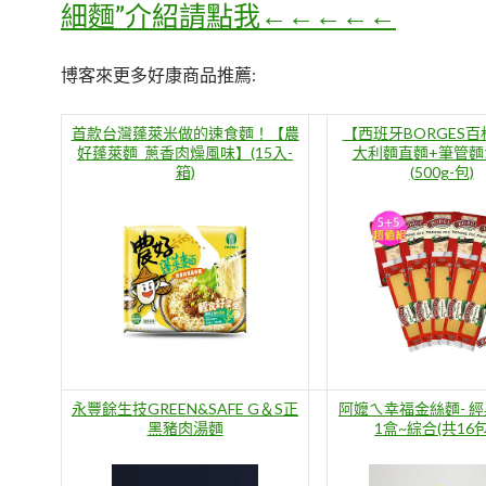
細麵”介紹請點我←←←←←
博客來更多好康商品推薦:
首款台灣蓬萊米做的速食麵！【農
【西班牙BORGES
好蓬萊麵_蔥香肉燥風味】(15入-
大利麵直麵+筆管麵
箱)
(500g-包)
永豐餘生技GREEN&SAFE G＆S正
阿嬤ㄟ幸福金絲麵- 
黑豬肉湯麵
1盒~綜合(共16