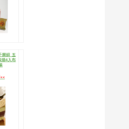
千層組_五
捲燒4入布
捲
<<