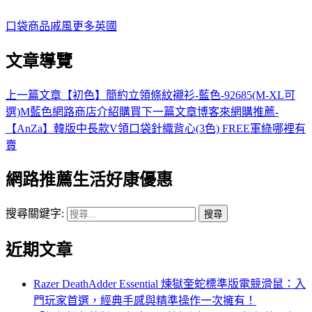
口袋
商品
戚風
更多
英國
文章導覽
上一篇文章
【初色】簡約立領條紋襯衫-藍色-92685(M-XL可
選)M藍色網路商店介紹購買
下一篇文章
博客來網購推薦-
【AnZa】韓版中長款V領口袋針織背心(3色) FREE軍綠哪裡有
賣
網路推薦生活好康優惠
搜尋關鍵字:
近期文章
Razer DeathAdder Essential 煉獄奎蛇標準版電競滑鼠：入
門玩家首選，經典手感與精準操作一次擁有！