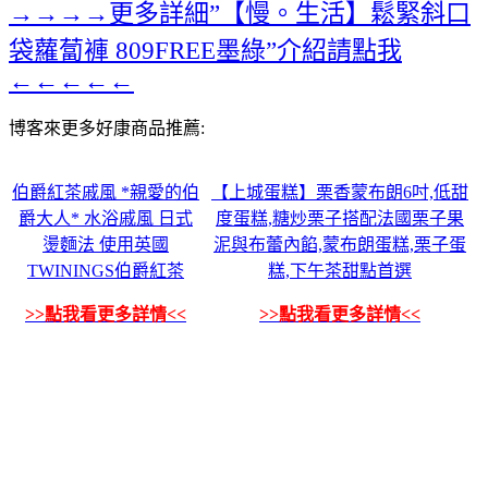
→→→→更多詳細”【慢。生活】鬆緊斜口
袋蘿蔔褲 809FREE墨綠”介紹請點我
←←←←←
博客來更多好康商品推薦:
伯爵紅茶戚風 *親愛的伯
【上城蛋糕】栗香蒙布朗6吋,低甜
爵大人* 水浴戚風 日式
度蛋糕,糖炒栗子搭配法國栗子果
燙麵法 使用英國
泥與布蕾內餡,蒙布朗蛋糕,栗子蛋
TWININGS伯爵紅茶
糕,下午茶甜點首選
>>點我看更多詳情<<
>>點我看更多詳情<<