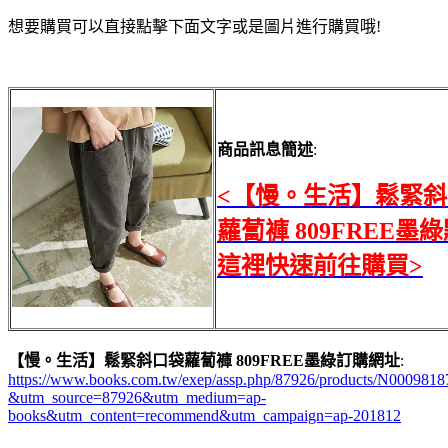
想要購買可以直接點擊下面文字或是圖片進行購買哦!
商品訊息簡述
:
<【慢。生活】鬆緊
蘿蔔褲 809FREE墨
這裡快速前往購買>
【慢。生活】鬆緊斜口袋蘿蔔褲 809FREE墨綠訂購網址
:
https://www.books.com.tw/exep/assp.php/87926/products/N0009818
&utm_source=87926&utm_medium=ap-
books&utm_content=recommend&utm_campaign=ap-201812