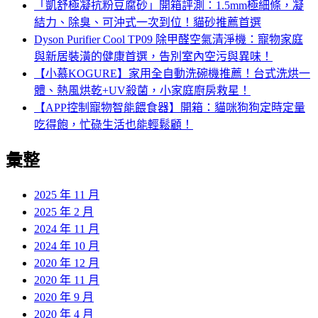
「凱舒極凝抗粉豆腐砂」開箱評測：1.5mm極細條，凝
結力、除臭、可沖式一次到位！貓砂推薦首選
Dyson Purifier Cool TP09 除甲醛空氣清淨機：寵物家庭
與新居裝潢的健康首選，告別室內空污與異味！
【小慕KOGURE】家用全自動洗碗機推薦！台式洗烘一
體、熱風烘乾+UV殺菌，小家庭廚房救星！
【APP控制寵物智能餵食器】開箱：貓咪狗狗定時定量
吃得飽，忙碌生活也能輕鬆顧！
彙整
2025 年 11 月
2025 年 2 月
2024 年 11 月
2024 年 10 月
2020 年 12 月
2020 年 11 月
2020 年 9 月
2020 年 4 月