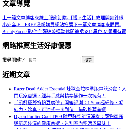
文章導覽
上一篇文章
博客來線上服飾訂購-【慢。生活】紋理開釦針織
小外套-F FREE淺粉購買網站推薦
下一篇文章
博客來購買-
BeautyFocus假2件全彈速乾運動休閒褲裙5811黑色-M哪裡有賣
網路推薦生活好康優惠
搜尋關鍵字:
近期文章
Razer DeathAdder Essential 煉獄奎蛇標準版電競滑鼠：入
門玩家首選，經典手感與精準操作一次擁有！
「凱舒極凝抗粉豆腐砂」開箱評測：1.5mm極細條，凝
結力、除臭、可沖式一次到位！貓砂推薦首選
Dyson Purifier Cool TP09 除甲醛空氣清淨機：寵物家庭
與新居裝潢的健康首選，告別室內空污與異味！