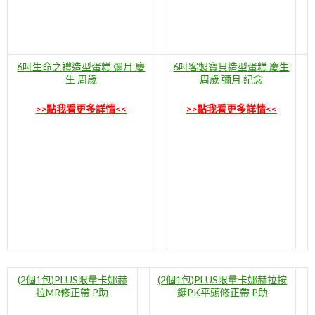
6吋生命之禮造型蛋糕 彌月 慶
6吋客製寶貝造型蛋糕 慶生
生 周歲
周歲 彌月 紀念
>>點我看更多詳情<<
>>點我看更多詳情<<
(2個1包)PLUS限量卡娜赫
(2個1包)PLUS限量卡娜赫拉按
拉MR修正帶 P助
鍵PK平頭修正帶 P助