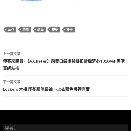
三花
周歲
商品
更多
杯子
文
上一篇文章
章
博客來購買-【A.Cheter】前雙口袋後背排扣針織背心101046F黑購
買網站推
導
覽
下一篇文章
Lockers 木櫃 印花貓咪長袖T-上衣藍色哪裡有賣
搜