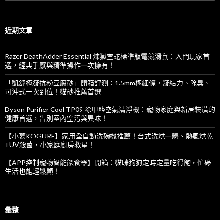
尋
關
鍵
字:
近期文章
Razer DeathAdder Essential 煉獄奎蛇標準版電競滑鼠：入門玩家首
選，經典手感與精準操作一次擁有！
「凱舒極凝抗粉豆腐砂」開箱評測：1.5mm極細條，凝結力、除臭、
可沖式一次到位！貓砂推薦首選
Dyson Purifier Cool TP09 除甲醛空氣清淨機：寵物家庭與新居裝潢的
健康首選，告別室內空污與異味！
【小慕KOGURE】家用全自動洗碗機推薦！台式洗烘一體、熱風烘乾
+UV殺菌，小家庭廚房救星！
【APP控制寵物智能餵食器】開箱：貓咪狗狗定時定量吃得飽，忙碌
生活也能輕鬆顧！
彙整