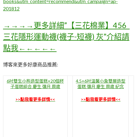
books&utm_content=recommend&utm_campaign=ap-
201812
→→→→更多詳細”【三花棉業】456_
三花隱形運動襪(襪子-短襪) 灰”介紹請
點我←←←←←
博客來更多好康商品推薦:
6吋雙生小熊造型蛋糕+20個杯
4.5+6吋溫馨小象雙層造型
子蛋糕組合 慶生 彌月 周歲
蛋糕 彌月 慶生 周歲 紀念
>>點我看更多詳情<<
>>點我看更多詳情<<