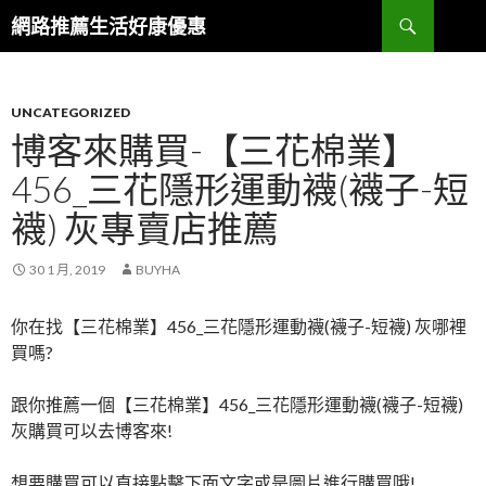
搜
網路推薦生活好康優惠
尋
跳
至
主
要
UNCATEGORIZED
內
博客來購買-【三花棉業】
容
456_三花隱形運動襪(襪子-短
區
襪) 灰專賣店推薦
30 1 月, 2019
BUYHA
你在找【三花棉業】456_三花隱形運動襪(襪子-短襪) 灰哪裡
買嗎?
跟你推薦一個【三花棉業】456_三花隱形運動襪(襪子-短襪)
灰購買可以去博客來!
想要購買可以直接點擊下面文字或是圖片進行購買哦!