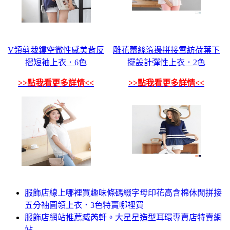
V領剪裁鏤空微性感美背反
雕花蕾絲滾邊拼接雪紡荷葉下
摺短袖上衣．6色
擺設計彈性上衣．2色
>>點我看更多詳情<<
>>點我看更多詳情<<
服飾店線上哪裡買趣味條碼綴字母印花高含棉休閒拼接
五分袖圓領上衣．3色特賣哪裡買
服飾店網站推薦臧芮軒。大星星造型耳環專賣店特賣網
站