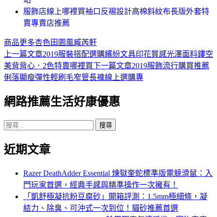
服飾店線上哪裡買袖口反褶設計高棉斜紋布長版外套特
賣專賣店推薦
商品
更多
杏色
田園風
臧芮軒
上一篇文章
2019服裝搭配選購繽紛文具印花質感光澤面料鏤空
文
美背背心．2色特賣哪裡買
下一篇文章
2019服飾流行購買推薦
章
俐落顯瘦彈性輕刷毛窄管長褲線上選購專
導
網路推薦生活好康優惠
覽
搜
尋
近期文章
關
鍵
字:
Razer DeathAdder Essential 煉獄奎蛇標準版電競滑鼠：入
門玩家首選，經典手感與精準操作一次擁有！
「凱舒極凝抗粉豆腐砂」開箱評測：1.5mm極細條，凝
結力、除臭、可沖式一次到位！貓砂推薦首選