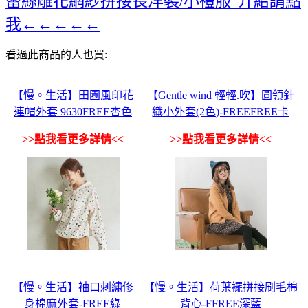
蕾絲雕花網紗拼接長洋裝/小禮服”介紹請點
我←←←←←
看過此商品的人也買:
【慢。生活】田園風印花
【Gentle wind 輕輕.吹】圓領針
連帽外套 9630FREE杏色
織小外套(2色)-FREEFREE卡
>>點我看更多詳情<<
>>點我看更多詳情<<
【慢。生活】袖口刺繡修
【慢。生活】荷葉襬拼接刷毛棉
身棉麻外套-FREE綠
背心-FFREE深藍