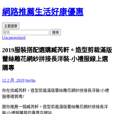
網路推薦生活好康優惠
搜
跳
主要選單
尋
至
搜
Uncategorized
主
尋
要
關
2019服裝搭配選購臧芮軒。造型剪裁滿版
內
鍵
容
字:
蕾絲雕花網紗拼接長洋裝-小禮服線上選
區
購專
12 2 月, 2019
buyha
你在找臧芮軒。造型剪裁滿版蕾絲雕花網紗拼接長洋裝/小禮
服哪裡買嗎?
跟你推薦一個臧芮軒。造型剪裁滿版蕾絲雕花網紗拼接長洋
裝/小禮服購買的專賣店網站