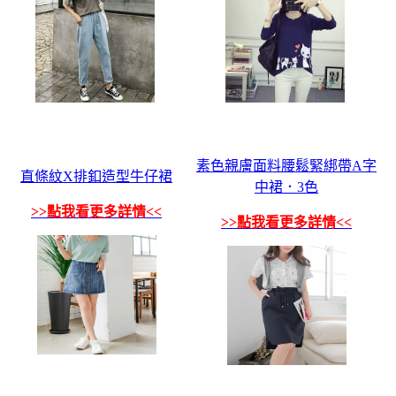
素色親膚面料腰鬆緊綁帶A字
直條紋X排釦造型牛仔裙
中裙．3色
>>點我看更多詳情<<
>>點我看更多詳情<<