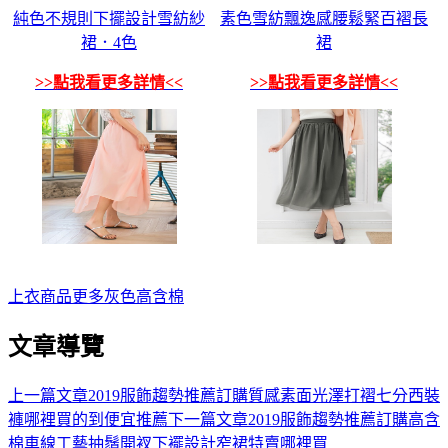
純色不規則下擺設計雪紡紗
素色雪紡飄逸感腰鬆緊百褶長
裙．4色
裙
>>點我看更多詳情<<
>>點我看更多詳情<<
上衣
商品
更多
灰色
高含棉
文章導覽
上一篇文章
2019服飾趨勢推薦訂購質感素面光澤打褶七分西裝
褲哪裡買的到便宜推薦
下一篇文章
2019服飾趨勢推薦訂購高含
棉車線工藝抽鬚開衩下襬設計窄裙特賣哪裡買