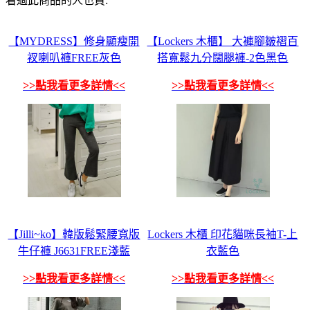
看過此商品的人也買:
【MYDRESS】修身顯瘦開
【Lockers 木櫃】 大褲腳皺褶百
衩喇叭褲FREE灰色
搭寬鬆九分闊腿褲-2色黑色
>>點我看更多詳情<<
>>點我看更多詳情<<
【Jilli~ko】韓版鬆緊腰寬版
Lockers 木櫃 印花貓咪長袖T-上
牛仔褲 J6631FREE淺藍
衣藍色
>>點我看更多詳情<<
>>點我看更多詳情<<