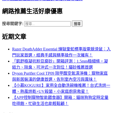
網路推薦生活好康優惠
搜尋關鍵字:
近期文章
Razer DeathAdder Essential 煉獄奎蛇標準版電競滑鼠：入
門玩家首選，經典手感與精準操作一次擁有！
「凱舒極凝抗粉豆腐砂」開箱評測：1.5mm極細條，凝
結力、除臭、可沖式一次到位！貓砂推薦首選
Dyson Purifier Cool TP09 除甲醛空氣清淨機：寵物家庭
與新居裝潢的健康首選，告別室內空污與異味！
【小慕KOGURE】家用全自動洗碗機推薦！台式洗烘一
體、熱風烘乾+UV殺菌，小家庭廚房救星！
【APP控制寵物智能餵食器】開箱：貓咪狗狗定時定量
吃得飽，忙碌生活也能輕鬆顧！