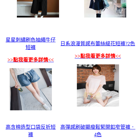
星星刺繡刷色抽繩牛仔
日系浪漫質感布蕾絲緹花短褲?2色
短褲
>>點我看更多詳情<<
>>點我看更多詳情<<
高含棉造型口袋反折短
高彈感刷破顯瘦鬆緊開釦窄管褲．
褲
4色