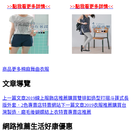
>>點我看更多詳情<<
>>點我看更多詳情<<
商品
更多
棉麻
舞曲
衣服
文章導覽
上一篇文章
2019線上服飾店推薦購買雙排釦造型打摺斗篷式長
版外套．2色專賣店特賣網站
下一篇文章
2019衣服推薦購買台
灣製造．磨毛後蝴蝶結上衣特賣專賣店推薦
網路推薦生活好康優惠