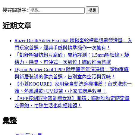
搜尋關鍵字:
近期文章
Razer DeathAdder Essential 煉獄奎蛇標準版電競滑鼠：入
門玩家首選，經典手感與精準操作一次擁有！
「凱舒極凝抗粉豆腐砂」開箱評測：1.5mm極細條，凝
結力、除臭、可沖式一次到位！貓砂推薦首選
Dyson Purifier Cool TP09 除甲醛空氣清淨機：寵物家庭
與新居裝潢的健康首選，告別室內空污與異味！
【小慕KOGURE】家用全自動洗碗機推薦！台式洗烘一
體、熱風烘乾+UV殺菌，小家庭廚房救星！
【APP控制寵物智能餵食器】開箱：貓咪狗狗定時定量
吃得飽，忙碌生活也能輕鬆顧！
彙整