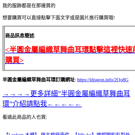
我的服飾都是在那邊買的
想要購買可以直接點擊下面文字或是圖片進行購買哦!
商品訊息簡述
:
<半圓金屬編織草舞曲耳環點擊這裡快速
購買>
半圓金屬編織草舞曲耳環訂購網址
:
https://idragon.info/2Qo8G
→→→→更多詳細”半圓金屬編織草舞曲耳
環”介紹請點我←←←←←
看過此商品的人也買:
【Lockers 木櫃】 復古棉麻兩件
【Jilli~ko】連帽開釦有型外