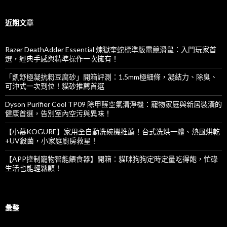
關
鍵
字
近期文章
:
Razer DeathAdder Essential 煉獄奎蛇標準版電競滑鼠：入門玩家首
選，經典手感與精準操作一次擁有！
「凱舒極凝抗粉豆腐砂」開箱評測：1.5mm極細條，凝結力、除臭、
可沖式一次到位！貓砂推薦首選
Dyson Purifier Cool TP09 除甲醛空氣清淨機：寵物家庭與新居裝潢的
健康首選，告別室內空污與異味！
【小慕KOGURE】家用全自動洗碗機推薦！台式洗烘一體、熱風烘乾
+UV殺菌，小家庭廚房救星！
【APP控制寵物智能餵食器】開箱：貓咪狗狗定時定量吃得飽，忙碌
生活也能輕鬆顧！
彙整