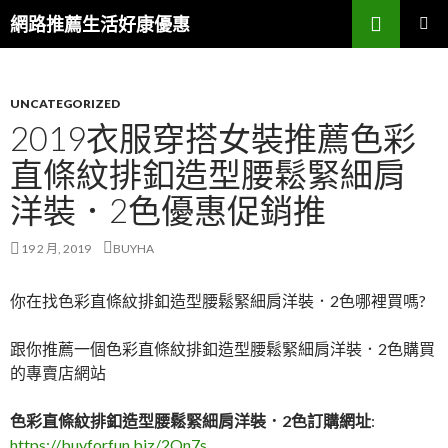
搜
網路推薦生活好康優惠
尋
跳
主要選單
至
主
要
UNCATEGORIZED
內
2019衣服穿搭女裝推薦色彩
容
直條紋排釦造型腰鬆緊細肩
區
洋裝．2色優惠促銷推
19 2 月, 2019
BUYHA
你在找色彩直條紋排釦造型腰鬆緊細肩洋裝．2色哪裡買嗎?
跟你推薦一個色彩直條紋排釦造型腰鬆緊細肩洋裝．2色購買
的專賣店網站
色彩直條紋排釦造型腰鬆緊細肩洋裝．2色訂購網址
:
https://buyforfun.biz/2Qn7s