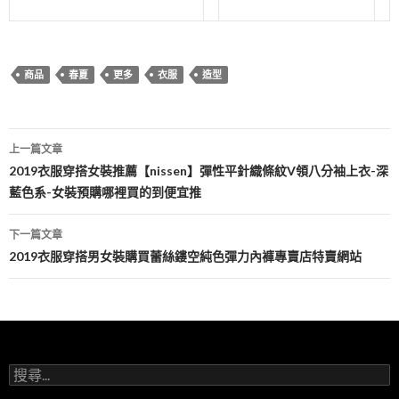
商品
春夏
更多
衣服
造型
上一篇文章
文
2019衣服穿搭女裝推薦【nissen】彈性平針織條紋V領八分袖上衣-深
藍色系-女裝預購哪裡買的到便宜推
章
導
下一篇文章
2019衣服穿搭男女裝購買蕾絲鏤空純色彈力內褲專賣店特賣網站
覽
搜
尋