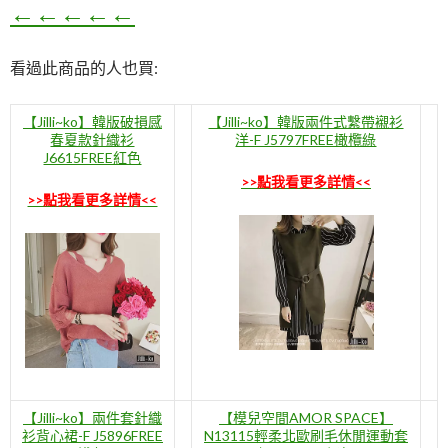
←←←←←
看過此商品的人也買:
【Jilli~ko】韓版破損感
【Jilli~ko】韓版兩件式繫帶襯衫
春夏款針織衫
洋-F J5797FREE橄欖綠
J6615FREE紅色
>>點我看更多詳情<<
>>點我看更多詳情<<
【Jilli~ko】兩件套針織
【模兒空間AMOR SPACE】
衫背心裙-F J5896FREE
N13115輕柔北歐刷毛休閒運動套