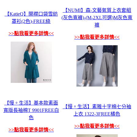
【NUMI】森-文藝氣質上衣套組
【KatieQ】開襟口袋雪紡
(灰色寬褲)-(M-2XL可選)M灰色寬
罩衫(2色)-FREE綠
褲
>>點我看更多詳情<<
>>點我看更多詳情<<
【慢。生活】基本款素面
【慢。生活】素雅十字棉七分袖
寬版長袖棉T 9901FREE白
上衣 1322-3FREE橘色
色
>>點我看更多詳情<<
>>點我看更多詳情<<