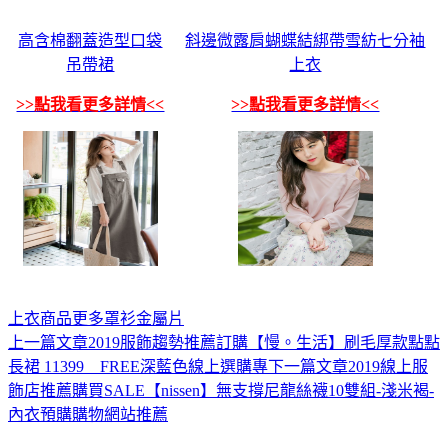
高含棉翻蓋造型口袋
斜邊微露肩蝴蝶結綁帶雪紡七分袖
吊帶裙
上衣
>>點我看更多詳情<<
>>點我看更多詳情<<
上衣
商品
更多
罩衫
金屬片
上一篇文章
2019服飾趨勢推薦訂購【慢。生活】刷毛厚款點點
文
長裙 11399 FREE深藍色線上選購專
下一篇文章
2019線上服
章
飾店推薦購買SALE【nissen】無支撐尼龍絲襪10雙組-淺米褐-
導
內衣預購購物網站推薦