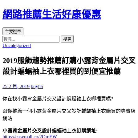
網路推薦生活好康優惠
搜
跳
主要選單
尋
至
搜
Uncategorized
主
尋
要
關
2019服飾趨勢推薦訂購小露背金屬片交叉
內
鍵
容
字:
設計蝙蝠袖上衣哪裡買的到便宜推薦
區
25 2 月, 2019
buyha
你在找小露背金屬片交叉設計蝙蝠袖上衣哪裡買嗎?
跟你推薦一個小露背金屬片交叉設計蝙蝠袖上衣購買的專賣店
網站
小露背金屬片交叉設計蝙蝠袖上衣訂購網址
:
https://easymall.co/2QmEW