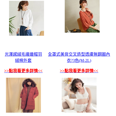
光澤感絨毛邊連帽羽
全罩式美背交叉造型透膚無鋼圈內
絨棉外套
衣?3色(M-2L)
>>點我看更多詳情<<
>>點我看更多詳情<<