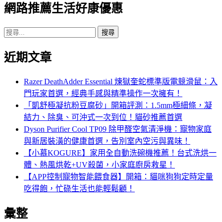
覽
網路推薦生活好康優惠
搜
尋
近期文章
關
鍵
字:
Razer DeathAdder Essential 煉獄奎蛇標準版電競滑鼠：入
門玩家首選，經典手感與精準操作一次擁有！
「凱舒極凝抗粉豆腐砂」開箱評測：1.5mm極細條，凝
結力、除臭、可沖式一次到位！貓砂推薦首選
Dyson Purifier Cool TP09 除甲醛空氣清淨機：寵物家庭
與新居裝潢的健康首選，告別室內空污與異味！
【小慕KOGURE】家用全自動洗碗機推薦！台式洗烘一
體、熱風烘乾+UV殺菌，小家庭廚房救星！
【APP控制寵物智能餵食器】開箱：貓咪狗狗定時定量
吃得飽，忙碌生活也能輕鬆顧！
彙整