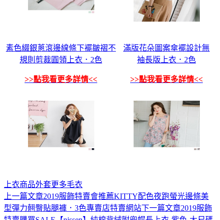
素色綴銀蔥滾邊線條下襬皺褶不
滿版花朵圖案傘襬設計無
規則剪裁圓領上衣．2色
袖長版上衣．2色
>>點我看更多詳情<<
>>點我看更多詳情<<
上衣
商品
外套
更多
毛衣
上一篇文章
2019服飾特賣會推薦KITTY配色夜跑螢光邊條美
文
型彈力翹臀貼腿褲．3色專賣店特賣網站
下一篇文章
2019服飾
章
特賣購買SALE【nissen】純棉背絨附兜帽長上衣-紫色-大尺碼