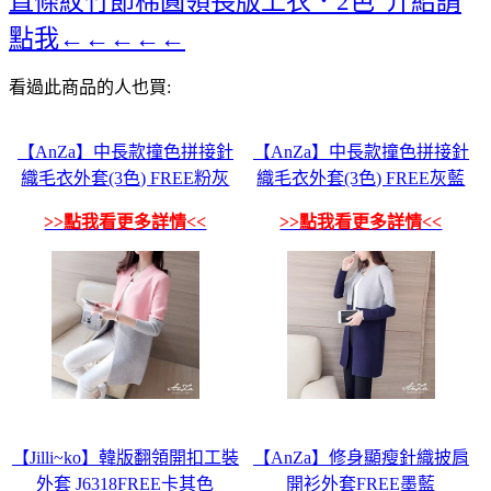
直條紋竹節棉圓領長版上衣．2色”介紹請
點我←←←←←
看過此商品的人也買:
【AnZa】中長款撞色拼接針
【AnZa】中長款撞色拼接針
織毛衣外套(3色) FREE粉灰
織毛衣外套(3色) FREE灰藍
>>點我看更多詳情<<
>>點我看更多詳情<<
【Jilli~ko】韓版翻領開扣工裝
【AnZa】修身顯瘦針織披肩
外套 J6318FREE卡其色
開衫外套FREE墨藍