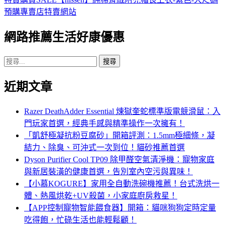
導
預購專賣店特賣網站
覽
網路推薦生活好康優惠
搜
尋
近期文章
關
鍵
字:
Razer DeathAdder Essential 煉獄奎蛇標準版電競滑鼠：入
門玩家首選，經典手感與精準操作一次擁有！
「凱舒極凝抗粉豆腐砂」開箱評測：1.5mm極細條，凝
結力、除臭、可沖式一次到位！貓砂推薦首選
Dyson Purifier Cool TP09 除甲醛空氣清淨機：寵物家庭
與新居裝潢的健康首選，告別室內空污與異味！
【小慕KOGURE】家用全自動洗碗機推薦！台式洗烘一
體、熱風烘乾+UV殺菌，小家庭廚房救星！
【APP控制寵物智能餵食器】開箱：貓咪狗狗定時定量
吃得飽，忙碌生活也能輕鬆顧！