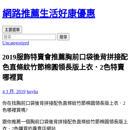
網路推薦生活好康優惠
搜
跳
主要選單
尋
至
搜
Uncategorized
主
尋
要
關
2019服飾特賣會推薦胸前口袋後背拼接配
內
鍵
容
字:
色直條紋竹節棉圓領長版上衣．2色特賣
區
哪裡買
4 3 月, 2019
buyha
你在找胸前口袋後背拼接配色直條紋竹節棉圓領長版上衣．2
色哪裡買嗎?
跟你推薦一個胸前口袋後背拼接配色直條紋竹節棉圓領長版上
衣．2色購買的專賣店網站