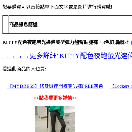
想要購買可以直接點擊下面文字或是圖片進行購買哦!
商品訊息簡述
:
KITTY配色夜跑螢光邊條美型彈力翹臀貼腿褲．3色訂購網址
:
→→→→更多詳細”KITTY配色夜跑螢光
看過此商品的人也買:
【MYDRESS】修身顯瘦開衩喇叭褲FREE灰色
【Lock
>>點我看更多詳情<<