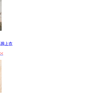
落肩上衣
<