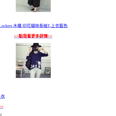
Lockers 木櫃 印花貓咪長袖T-上衣藍色
>>點我看更多詳情<<
上衣
<