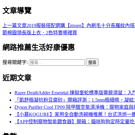
文章導覽
上一篇文章
2019服裝搭配選購【nissen】內刷毛十分長羅
節棉圓領長版上衣．2色特賣哪裡買
網路推薦生活好康優惠
搜尋關鍵字:
近期文章
Razer DeathAdder Essential 煉獄奎蛇標準
「凱舒極凝抗粉豆腐砂」開箱評測：1.5mm極細條，凝
Dyson Purifier Cool TP09 除甲醛空氣清淨機
【小慕KOGURE】家用全自動洗碗機推薦！台式洗烘一
【APP控制寵物智能餵食器】開箱：貓咪狗狗定時定量