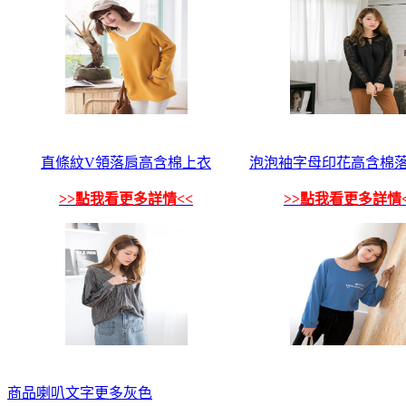
直條紋V領落肩高含棉上衣
泡泡袖字母印花高含棉
>>點我看更多詳情<<
>>點我看更多詳情<
商品
喇叭
文字
更多
灰色