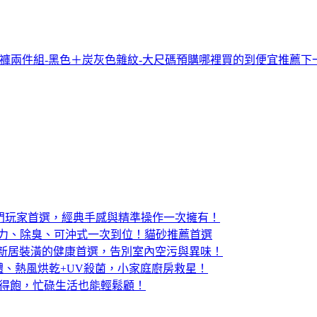
紋內搭褲兩件組-黑色＋炭灰色雜紋-大尺碼預購哪裡買的到便宜推薦
下
版電競滑鼠：入門玩家首選，經典手感與精準操作一次擁有！
結力、除臭、可沖式一次到位！貓砂推薦首選
：寵物家庭與新居裝潢的健康首選，告別室內空污與異味！
體、熱風烘乾+UV殺菌，小家庭廚房救星！
吃得飽，忙碌生活也能輕鬆顧！