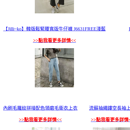
【Jilli~ko】韓版鬆緊腰寬版牛仔褲 J6631FREE淺藍
>>點我看更多詳情<<
內刷毛羅紋拼接配色領磨毛衛衣上衣
流蘇抽繩鏤空長袖
>>點我看更多詳情<<
>>點我看更多詳情<