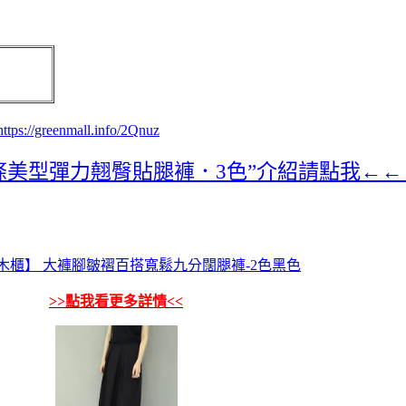
https://greenmall.info/2Qnuz
邊條美型彈力翹臀貼腿褲．3色”介紹請點我←
ers 木櫃】 大褲腳皺褶百搭寬鬆九分闊腿褲-2色黑色
>>點我看更多詳情<<