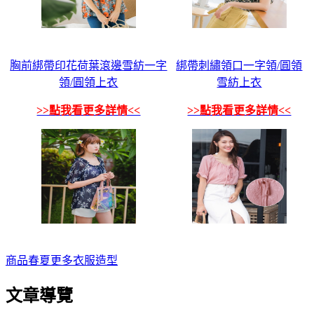
胸前綁帶印花荷葉滾邊雪紡一字
綁帶刺繡領口一字領/圓領
領/圓領上衣
雪紡上衣
>>點我看更多詳情<<
>>點我看更多詳情<<
商品
春夏
更多
衣服
造型
文章導覽