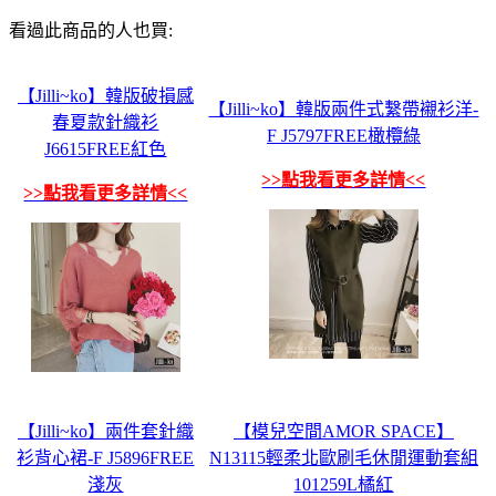
看過此商品的人也買:
【Jilli~ko】韓版破損感
【Jilli~ko】韓版兩件式繫帶襯衫洋-
春夏款針織衫
F J5797FREE橄欖綠
J6615FREE紅色
>>點我看更多詳情<<
>>點我看更多詳情<<
【Jilli~ko】兩件套針織
【模兒空間AMOR SPACE】
衫背心裙-F J5896FREE
N13115輕柔北歐刷毛休閒運動套組
淺灰
101259L橘紅