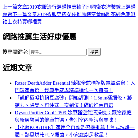
上一篇文章
2019衣服流行選購推薦袖子印圖衛衣洋裝線上選購
專賣
下一篇文章
2019衣服穿搭女裝推薦鏤空蕾絲雕花純色喇叭
袖上衣特賣哪裡買
網路推薦生活好康優惠
搜尋關鍵字:
近期文章
Razer DeathAdder Essential 煉獄奎蛇標準版電競滑鼠：入
門玩家首選，經典手感與精準操作一次擁有！
「凱舒極凝抗粉豆腐砂」開箱評測：1.5mm極細條，凝
結力、除臭、可沖式一次到位！貓砂推薦首選
Dyson Purifier Cool TP09 除甲醛空氣清淨機：寵物家庭
與新居裝潢的健康首選，告別室內空污與異味！
【小慕KOGURE】家用全自動洗碗機推薦！台式洗烘一
體、熱風烘乾+UV殺菌，小家庭廚房救星！