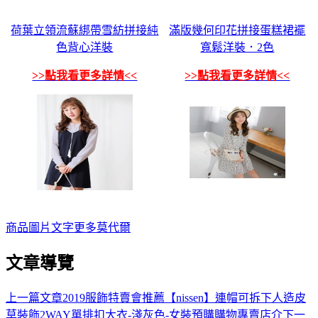
荷葉立領流蘇綁帶雪紡拼接純
滿版幾何印花拼接蛋糕裙襬
色背心洋裝
寬鬆洋裝．2色
>>點我看更多詳情<<
>>點我看更多詳情<<
商品
圖片
文字
更多
莫代爾
文章導覽
上一篇文章
2019服飾特賣會推薦【nissen】連帽可拆下人造皮
草裝飾2WAY單排扣大衣-淺灰色-女裝預購購物專賣店介
下一