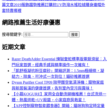
篇文章
2019服飾趨勢推薦訂購抗UV防潑水搖粒絨腰身連帽外
套特賣哪裡
網路推薦生活好康優惠
搜尋關鍵字:
近期文章
Razer DeathAdder Essential 煉獄奎蛇標準版電競滑鼠：入
門玩家首選，經典手感與精準操作一次擁有！
「凱舒極凝抗粉豆腐砂」開箱評測：1.5mm極細條，凝
結力、除臭、可沖式一次到位！貓砂推薦首選
Dyson Purifier Cool TP09 除甲醛空氣清淨機：寵物家庭
與新居裝潢的健康首選，告別室內空污與異味！
【小慕KOGURE】家用全自動洗碗機推薦！台式洗烘一
體、熱風烘乾+UV殺菌，小家庭廚房救星！
【APP控制寵物智能餵食器】開箱：貓咪狗狗定時定量