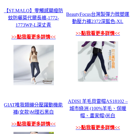
【ST.MALO】零觸感顯瘦防
BeautyFocus台灣製彈力微塑運
蚊防曬莫代爾長褲-1772-
動壓力褲2372深藍色-XL
1773WP-L深丈青
>>點我看更多詳情<<
>>點我看更多詳情<<
ADISI 羊毛貝雷帽AS18102 –
GIAT唯我類繃分壓躍動機能
城市綠洲 (100%羊毛、保暖
褲(女款)M理石黑白
帽、畫家帽)米白
>>點我看更多詳情<<
>>點我看更多詳情<<