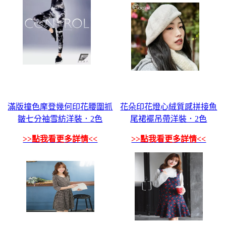
滿版撞色摩登幾何印花腰圍抓
花朵印花燈心絨質感拼接魚
皺七分袖雪紡洋裝．2色
尾裙襬吊帶洋裝．2色
>>點我看更多詳情<<
>>點我看更多詳情<<