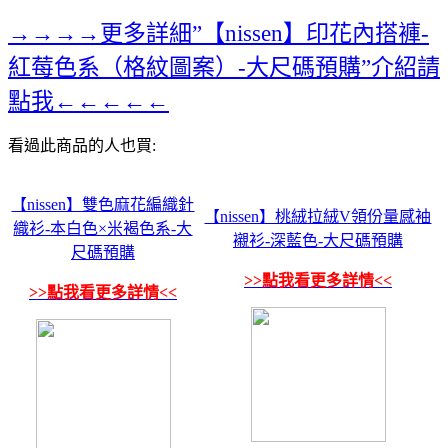
→→→→更多詳細”【nissen】印花內搭褲-
紅莓色系（格紋圖案）-大尺碼預購”介紹請
點我←←←←←
看過此商品的人也買:
【nissen】雙色麻花編織針
【nissen】桃絨拉絨V領份量感袖
織衫-本白色×米褐色系-大
襯衫-深藍色-大尺碼預購
尺碼預購
>>點我看更多詳情<<
>>點我看更多詳情<<