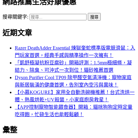
網路推薦生活好康優惠
搜尋關鍵字:
近期文章
Razer DeathAdder Essential 煉獄奎蛇標準版電競滑鼠：入
門玩家首選，經典手感與精準操作一次擁有！
「凱舒極凝抗粉豆腐砂」開箱評測：1.5mm極細條，凝
結力、除臭、可沖式一次到位！貓砂推薦首選
Dyson Purifier Cool TP09 除甲醛空氣清淨機：寵物家庭
與新居裝潢的健康首選，告別室內空污與異味！
【小慕KOGURE】家用全自動洗碗機推薦！台式洗烘一
體、熱風烘乾+UV殺菌，小家庭廚房救星！
【APP控制寵物智能餵食器】開箱：貓咪狗狗定時定量
吃得飽，忙碌生活也能輕鬆顧！
彙整