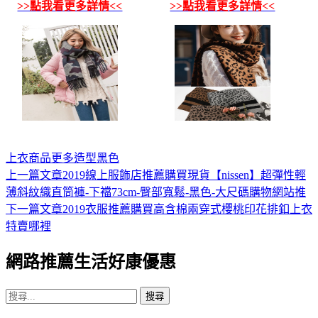
>>點我看更多詳情<<
>>點我看更多詳情<<
上衣
商品
更多
造型
黑色
上一篇文章
2019線上服飾店推薦購買現貨【nissen】超彈性輕
文
薄斜紋織直筒褲-下襠73cm-臀部寬鬆-黑色-大尺碼購物網站推
章
下一篇文章
2019衣服推薦購買高含棉兩穿式櫻桃印花排釦上衣
導
特賣哪裡
覽
網路推薦生活好康優惠
搜
尋