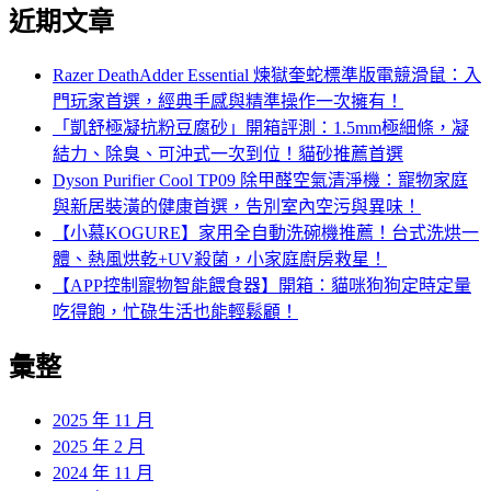
近期文章
關
鍵
字:
Razer DeathAdder Essential 煉獄奎蛇標準版電競滑鼠：入
門玩家首選，經典手感與精準操作一次擁有！
「凱舒極凝抗粉豆腐砂」開箱評測：1.5mm極細條，凝
結力、除臭、可沖式一次到位！貓砂推薦首選
Dyson Purifier Cool TP09 除甲醛空氣清淨機：寵物家庭
與新居裝潢的健康首選，告別室內空污與異味！
【小慕KOGURE】家用全自動洗碗機推薦！台式洗烘一
體、熱風烘乾+UV殺菌，小家庭廚房救星！
【APP控制寵物智能餵食器】開箱：貓咪狗狗定時定量
吃得飽，忙碌生活也能輕鬆顧！
彙整
2025 年 11 月
2025 年 2 月
2024 年 11 月