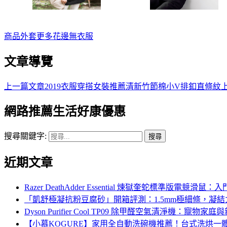
商品
外套
更多
花邊無
衣服
文章導覽
上一篇文章
2019衣服穿搭女裝推薦清新竹節棉小V排釦直條紋
網路推薦生活好康優惠
搜尋關鍵字:
近期文章
Razer DeathAdder Essential 煉獄奎蛇標準
「凱舒極凝抗粉豆腐砂」開箱評測：1.5mm極細條，凝
Dyson Purifier Cool TP09 除甲醛空氣清淨機
【小慕KOGURE】家用全自動洗碗機推薦！台式洗烘一