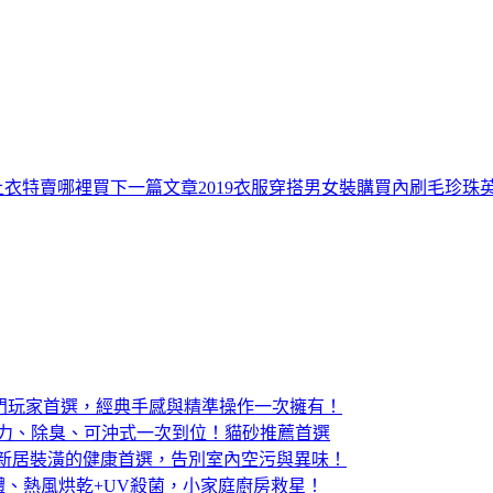
上衣特賣哪裡買
下一篇文章
2019衣服穿搭男女裝購買內刷毛珍
版電競滑鼠：入門玩家首選，經典手感與精準操作一次擁有！
結力、除臭、可沖式一次到位！貓砂推薦首選
：寵物家庭與新居裝潢的健康首選，告別室內空污與異味！
體、熱風烘乾+UV殺菌，小家庭廚房救星！