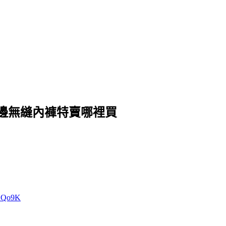
花邊無縫內褲特賣哪裡買
w/2Qo9K