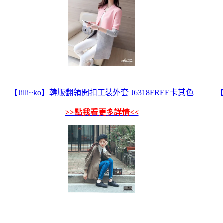
【Jilli~ko】韓版翻領開扣工裝外套 J6318FREE卡其色
【
>>點我看更多詳情<<