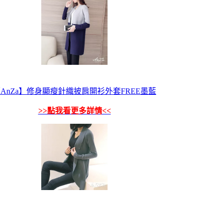
AnZa】修身顯瘦針織披肩開衫外套FREE墨藍
>>點我看更多詳情<<