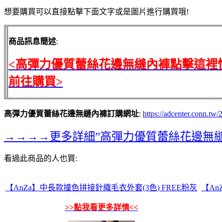
想要購買可以直接點擊下面文字或是圖片進行購買哦!
商品訊息簡述
:
<高彈力優質蕾絲花邊無縫內褲點擊這裡
前往購買>
高彈力優質蕾絲花邊無縫內褲訂購網址
:
https://adcenter.conn.t
→→→→更多詳細”高彈力優質蕾絲花邊無
看過此商品的人也買:
【AnZa】中長款撞色拼接針織毛衣外套(3色) FREE粉灰
【An
>>點我看更多詳情<<