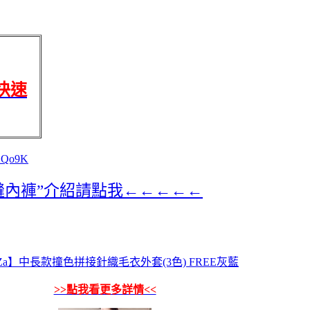
快速
w/2Qo9K
縫內褲”介紹請點我←←←←←
Za】中長款撞色拼接針織毛衣外套(3色) FREE灰藍
>>點我看更多詳情<<