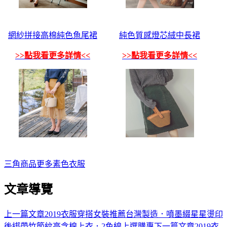
網紗拼接高棉純色魚尾裙
純色質感燈芯絨中長裙
>>點我看更多詳情<<
>>點我看更多詳情<<
三角
商品
更多
素色
衣服
文章導覽
上一篇文章
2019衣服穿搭女裝推薦台灣製造．噴墨綴星星燙印
後綁帶竹節紋高含棉上衣．2色線上選購專
下一篇文章
2019衣