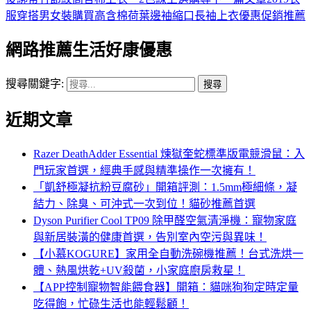
服穿搭男女裝購買高含棉荷葉邊袖縮口長袖上衣優惠促銷推薦
網路推薦生活好康優惠
搜尋關鍵字:
近期文章
Razer DeathAdder Essential 煉獄奎蛇標準版電競滑鼠：入
門玩家首選，經典手感與精準操作一次擁有！
「凱舒極凝抗粉豆腐砂」開箱評測：1.5mm極細條，凝
結力、除臭、可沖式一次到位！貓砂推薦首選
Dyson Purifier Cool TP09 除甲醛空氣清淨機：寵物家庭
與新居裝潢的健康首選，告別室內空污與異味！
【小慕KOGURE】家用全自動洗碗機推薦！台式洗烘一
體、熱風烘乾+UV殺菌，小家庭廚房救星！
【APP控制寵物智能餵食器】開箱：貓咪狗狗定時定量
吃得飽，忙碌生活也能輕鬆顧！