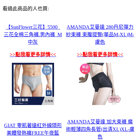
看過此商品的人也買:
【SunFlower三花】5500_
AMANDA艾曼達 280丹尼彈力
三花全棉三角褲.男內褲_M
紗束褲 束腹提臀(單品M-XL)M-
中灰
膚色
>>點我看更多詳情<<
>>點我看更多詳情<<
AMANDA艾曼達 加大束褲 魔
GIAT 零肌著遠紅外線隱形
術輕薄四角長管(出清XL)XL-膚
美體發熱褲FREE午夜藍
色