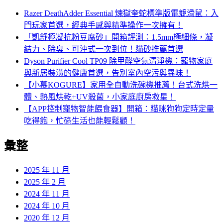
Razer DeathAdder Essential 煉獄奎蛇標準版電競滑鼠：入
門玩家首選，經典手感與精準操作一次擁有！
「凱舒極凝抗粉豆腐砂」開箱評測：1.5mm極細條，凝
結力、除臭、可沖式一次到位！貓砂推薦首選
Dyson Purifier Cool TP09 除甲醛空氣清淨機：寵物家庭
與新居裝潢的健康首選，告別室內空污與異味！
【小慕KOGURE】家用全自動洗碗機推薦！台式洗烘一
體、熱風烘乾+UV殺菌，小家庭廚房救星！
【APP控制寵物智能餵食器】開箱：貓咪狗狗定時定量
吃得飽，忙碌生活也能輕鬆顧！
彙整
2025 年 11 月
2025 年 2 月
2024 年 11 月
2024 年 10 月
2020 年 12 月