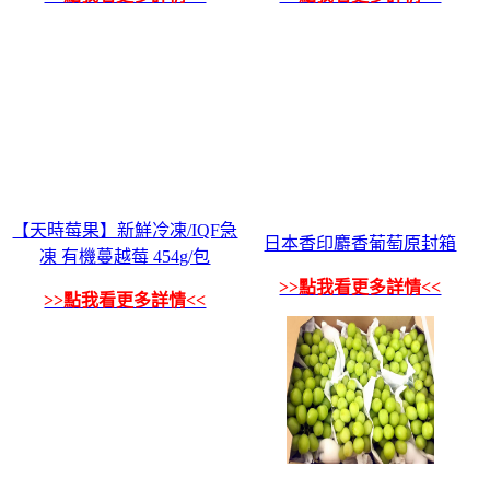
【天時莓果】新鮮冷凍/IQF急
日本香印麝香葡萄原封箱
凍 有機蔓越莓 454g/包
>>點我看更多詳情<<
>>點我看更多詳情<<