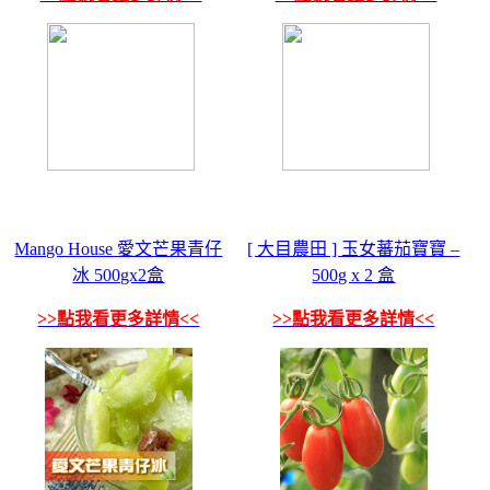
Mango House 愛文芒果青仔
[ 大目農田 ] 玉女蕃茄寶寶 –
冰 500gx2盒
500g x 2 盒
>>點我看更多詳情<<
>>點我看更多詳情<<