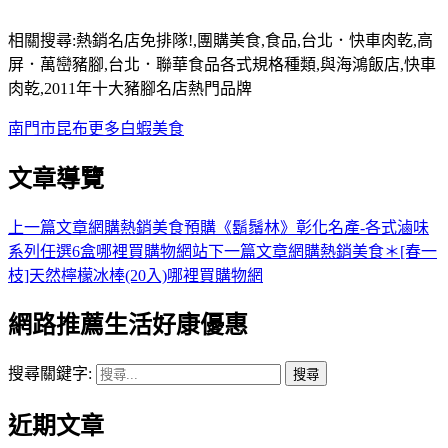
相關搜尋:熱銷名店免排隊!,團購美食,食品,台北．快車肉乾,高
屏．萬巒豬腳,台北．聯華食品各式規格種類,與海鴻飯店,快車
肉乾,2011年十大豬腳名店熱門品牌
南門市
昆布
更多
白蝦
美食
文章導覽
上一篇文章
網購熱銷美食預購《鬍鬚林》彰化名產-各式滷味
系列任選6盒哪裡買購物網站
下一篇文章
網購熱銷美食＊[春一
枝]天然檸檬冰棒(20入)哪裡買購物網
網路推薦生活好康優惠
搜尋關鍵字:
近期文章