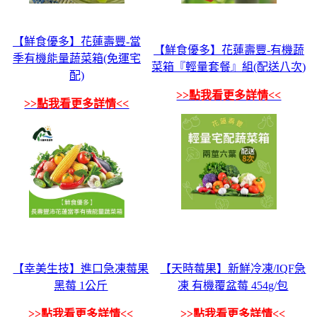
【鮮食優多】花蓮壽豐-當
【鮮食優多】花蓮壽豐-有機蔬
季有機能量蔬菜箱(免運宅
菜箱『輕量套餐』組(配送八次)
配)
>>點我看更多詳情<<
>>點我看更多詳情<<
【幸美生技】進口急凍莓果
【天時莓果】新鮮冷凍/IQF急
黑莓 1公斤
凍 有機覆盆莓 454g/包
>>點我看更多詳情<<
>>點我看更多詳情<<