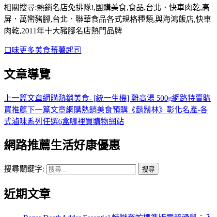
相關搜尋:熱銷名店免排隊!,團購美食,食品,台北．快車肉乾,高
屏．萬巒豬腳,台北．聯華食品各式規格種類,與海鴻飯店,快車
肉乾,2011年十大豬腳名店熱門品牌
口味
更多
美食
蕃薯
起司
文章導覽
上一篇文章
網購熱銷美食- [統一生機] 雞高湯 500g網路特賣購
買推薦
下一篇文章
網購熱銷美食預購《鬍鬚林》彰化名產-各
式滷味系列任選6盒哪裡買購物網站
網路推薦生活好康優惠
搜尋關鍵字:
近期文章