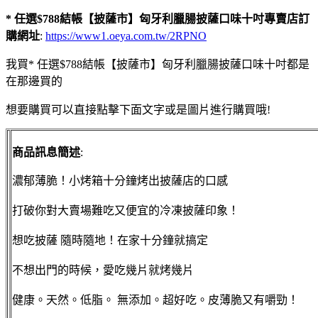
* 任選$788結帳【披薩市】匈牙利臘腸披薩口味十吋專賣店訂
購網址
:
https://www1.oeya.com.tw/2RPNO
我買* 任選$788結帳【披薩市】匈牙利臘腸披薩口味十吋都是
在那邊買的
想要購買可以直接點擊下面文字或是圖片進行購買哦!
商品訊息簡述
:
濃郁薄脆！小烤箱十分鐘烤出披薩店的口感
打破你對大賣場難吃又便宜的冷凍披薩印象！
想吃披薩 隨時隨地！在家十分鐘就搞定
不想出門的時候，愛吃幾片就烤幾片
健康。天然。低脂。 無添加。超好吃。皮薄脆又有嚼勁！