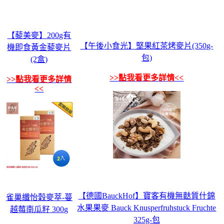
【藜美麥】200g有
【午後小食光】堅果紅茶烤麥片(350g-
機即食黃金藜麥片
包)
(2盒)
>>點我看更多詳情<<
>>點我看更多詳情
<<
【德國BauckHof】寶客有機無麩質什錦
雀巢纖怡穀麥萃-蔓
水果果麥 Bauck Knusperfruhstuck Fruchte
越莓南瓜籽 300g
325g-包