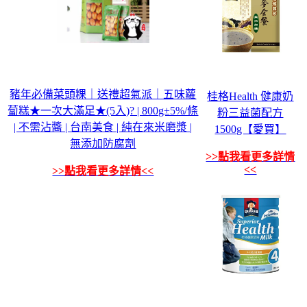
豬年必備菜頭粿｜送禮超氣派｜五味蘿
桂格Health 健康奶
蔔糕★一次大滿足★(5入)? | 800g±5%/條
粉三益菌配方
| 不需沾醬 | 台南美食 | 純在來米磨漿 |
1500g【愛買】
無添加防腐劑
>>點我看更多詳情
<<
>>點我看更多詳情<<