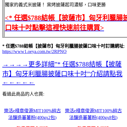
獨家的義式米披薩！ 窯烤披薩起司濃郁，口味更勝
<* 任選$788結帳【披薩市】匈牙利臘腸
口味十吋點擊這裡快速前往購買>
* 任選$788結帳【披薩市】匈牙利臘腸披薩口味十吋訂購網址
:
https://www1.oeya.com.tw/2RPNO
→→→→更多詳細”* 任選$788結帳【披薩
市】匈牙利臘腸披薩口味十吋”介紹請點我
←←←←←
看過此商品的人也買:
樂活e棧章俊源MIT100%純古
樂活e棧章俊源MIT100%純古
法釀造蕃薯粉(400gx2包)
法釀造蕃薯粉(400gx8包)