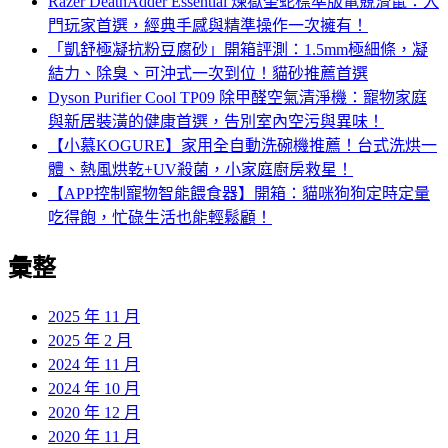
Razer DeathAdder Essential 煉獄奎蛇標準版電競滑鼠：入
門玩家首選，經典手感與精準操作一次擁有！
「凱舒極凝抗粉豆腐砂」開箱評測：1.5mm極細條，凝
結力、除臭、可沖式一次到位！貓砂推薦首選
Dyson Purifier Cool TP09 除甲醛空氣清淨機：寵物家庭
與新居裝潢的健康首選，告別室內空污與異味！
【小慕KOGURE】家用全自動洗碗機推薦！台式洗烘一
體、熱風烘乾+UV殺菌，小家庭廚房救星！
【APP控制寵物智能餵食器】開箱：貓咪狗狗定時定量
吃得飽，忙碌生活也能輕鬆顧！
彙整
2025 年 11 月
2025 年 2 月
2024 年 11 月
2024 年 10 月
2020 年 12 月
2020 年 11 月