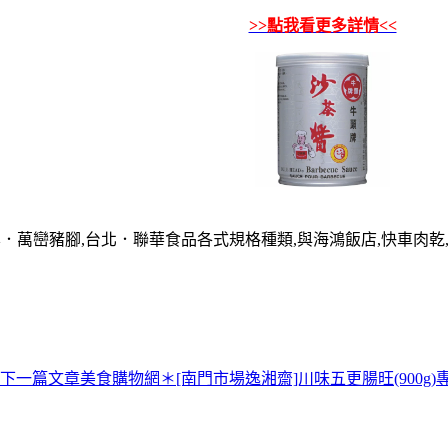
>>點我看更多詳情<<
屏．萬巒豬腳,台北．聯華食品各式規格種類,與海鴻飯店,快車肉乾,
下一篇文章
美食購物網＊[南門市場逸湘齋]川味五更腸旺(900g)