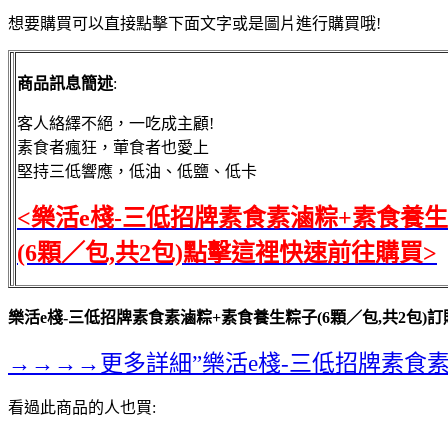
想要購買可以直接點擊下面文字或是圖片進行購買哦!
商品訊息簡述
:
客人絡繹不絕，一吃成主顧!
素食者瘋狂，葷食者也愛上
堅持三低響應，低油、低鹽、低卡
<樂活e棧-三低招牌素食素滷粽+素食養
(6顆／包,共2包)點擊這裡快速前往購買>
樂活e棧-三低招牌素食素滷粽+素食養生粽子(6顆／包,共2包)
→→→→更多詳細”樂活e棧-三低招牌素食素
看過此商品的人也買: