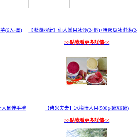
(6入-盒)
【澎湖西衛】仙人掌果冰沙(24個)+哈密瓜冰淇淋(24
>>點我看更多詳情<<
★人氣伴手禮
【柴米夫妻】冰梅情人果(500g-罐X9罐)
>>點我看更多詳情<<