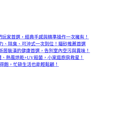
版電競滑鼠：入門玩家首選，經典手感與精準操作一次擁有！
結力、除臭、可沖式一次到位！貓砂推薦首選
：寵物家庭與新居裝潢的健康首選，告別室內空污與異味！
體、熱風烘乾+UV殺菌，小家庭廚房救星！
吃得飽，忙碌生活也能輕鬆顧！