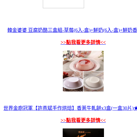
韓金婆婆 豆腐奶酪三盒組-草莓(6入-盒)+鮮奶(6入-盒)+鮮奶香芋
>>點我看更多詳情<<
世界金廚冠軍【許燕斌手作烘焙】香蔥牛軋餅x3盒(一盒30片)
>>點我看更多詳情<<