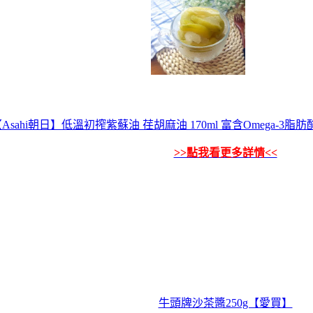
Asahi朝日】低溫初搾紫蘇油 荏胡麻油 170ml 富含Omega-3脂肪
>>點我看更多詳情<<
牛頭牌沙茶醬250g【愛買】