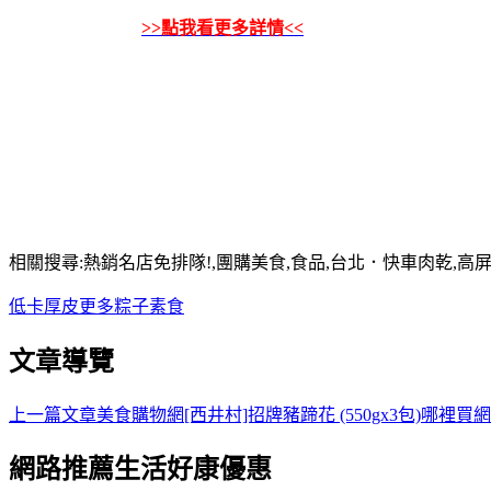
>>點我看更多詳情<<
相關搜尋:熱銷名店免排隊!,團購美食,食品,台北．快車肉乾,高
低卡
厚皮
更多
粽子
素食
文章導覽
上一篇文章
美食購物網[西井村]招牌豬蹄花 (550gx3包)哪裡買網
網路推薦生活好康優惠