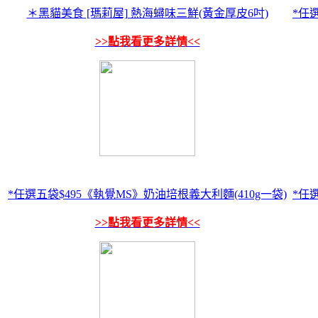
＊黑貓美食 [瑪莉屋] 熱海蟳味三鮮(黃金厚皮6吋)
*任
>>點我看更多詳情<<
*任選五袋$495《執覺MS》奶油培根義大利麵(410g一袋)
*任
>>點我看更多詳情<<