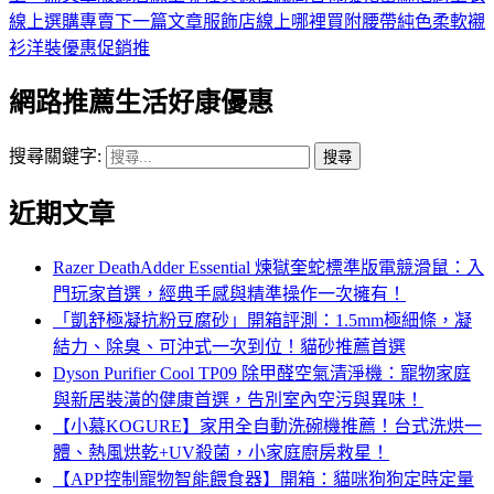
線上選購專賣
下一篇文章
服飾店線上哪裡買附腰帶純色柔軟襯
衫洋裝優惠促銷推
網路推薦生活好康優惠
搜尋關鍵字:
近期文章
Razer DeathAdder Essential 煉獄奎蛇標準版電競滑鼠：入
門玩家首選，經典手感與精準操作一次擁有！
「凱舒極凝抗粉豆腐砂」開箱評測：1.5mm極細條，凝
結力、除臭、可沖式一次到位！貓砂推薦首選
Dyson Purifier Cool TP09 除甲醛空氣清淨機：寵物家庭
與新居裝潢的健康首選，告別室內空污與異味！
【小慕KOGURE】家用全自動洗碗機推薦！台式洗烘一
體、熱風烘乾+UV殺菌，小家庭廚房救星！
【APP控制寵物智能餵食器】開箱：貓咪狗狗定時定量