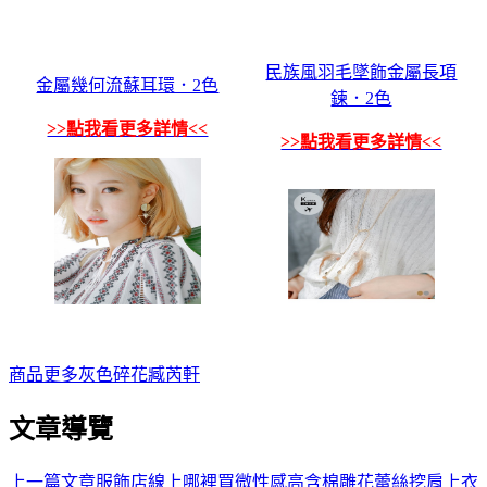
民族風羽毛墜飾金屬長項
金屬幾何流蘇耳環．2色
鍊．2色
>>點我看更多詳情<<
>>點我看更多詳情<<
商品
更多
灰色
碎花
臧芮軒
文章導覽
上一篇文章
服飾店線上哪裡買微性感高含棉雕花蕾絲挖肩上衣