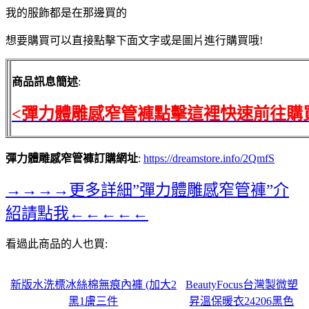
我的服飾都是在那邊買的
想要購買可以直接點擊下面文字或是圖片進行購買哦!
商品訊息簡述
:
<彈力體雕感窄管褲點擊這裡快速前往購
彈力體雕感窄管褲訂購網址
:
https://dreamstore.info/2QmfS
→→→→更多詳細”彈力體雕感窄管褲”介
紹請點我←←←←←
看過此商品的人也買:
新版水洗標冰絲棉無痕內褲 (加大2
BeautyFocus台灣製微塑
黑1膚三件
昇溫保暖衣24206黑色