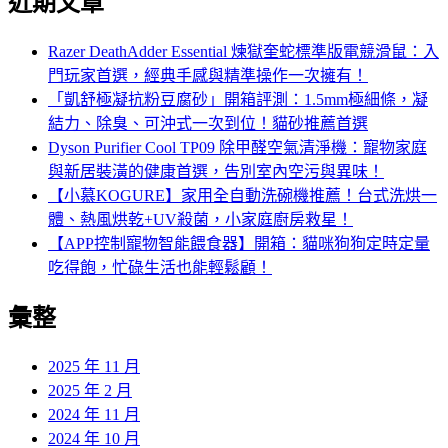
近期文章
Razer DeathAdder Essential 煉獄奎蛇標準版電競滑鼠：入
門玩家首選，經典手感與精準操作一次擁有！
「凱舒極凝抗粉豆腐砂」開箱評測：1.5mm極細條，凝
結力、除臭、可沖式一次到位！貓砂推薦首選
Dyson Purifier Cool TP09 除甲醛空氣清淨機：寵物家庭
與新居裝潢的健康首選，告別室內空污與異味！
【小慕KOGURE】家用全自動洗碗機推薦！台式洗烘一
體、熱風烘乾+UV殺菌，小家庭廚房救星！
【APP控制寵物智能餵食器】開箱：貓咪狗狗定時定量
吃得飽，忙碌生活也能輕鬆顧！
彙整
2025 年 11 月
2025 年 2 月
2024 年 11 月
2024 年 10 月