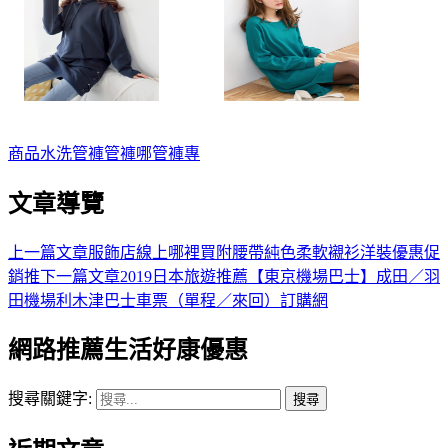
商品
水洗
管褲
管褲哪
管褲專
文章導覽
上一篇文章
服飾店線上哪裡買附腰帶純色柔軟襯衫洋裝優惠促
銷推
下一篇文章
2019日本旅遊推薦【東京機場巴士】成田／羽
田機場利木津巴士車票（單程／來回）訂購網
網路推薦生活好康優惠
搜尋關鍵字: