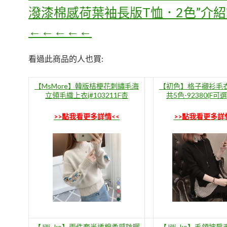
潑漆棉感荷葉袖長版T恤．2色”介
←←←←←
看過此商品的人也買:
【MsMore】韓版桔梗花刺繡毛海
【初色】格子襯衫毛衣
立領毛織上衣j#103211F杏
共5色-92380(F可
>>點我看更多詳情<<
>>點我看更多詳
【Jilli~ko】兩件套半透棉柔感防曬
【Jilli~ko】毛領披