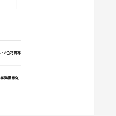
心．8色特賣專
尺碼預購優惠促