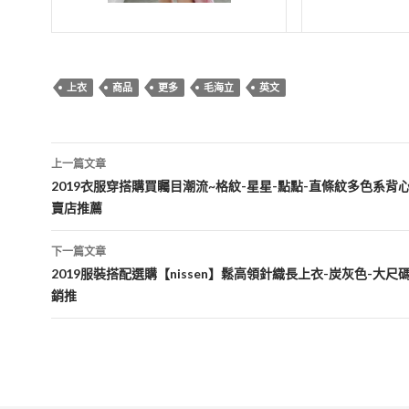
上衣
商品
更多
毛海立
英文
文
上一篇文章
章
2019衣服穿搭購買矚目潮流~格紋-星星-點點-直條紋多色系背
賣店推薦
導
覽
下一篇文章
2019服裝搭配選購【nissen】鬆高領針織長上衣-炭灰色-大
銷推