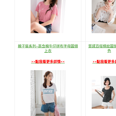
親子裝系列~高含棉牛仔拼布字母圓領
質感百搭條紋圓
上衣
色
>>點我看更多詳情<<
>>點我看更多