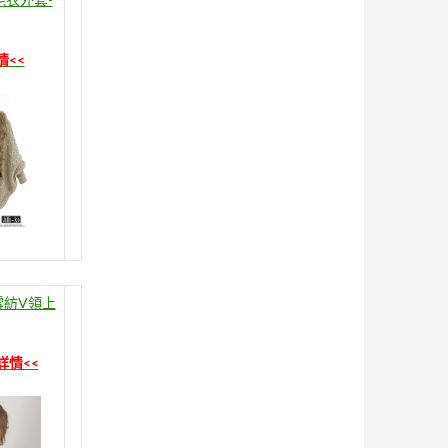
情<<
雪紡V領上
詳情<<