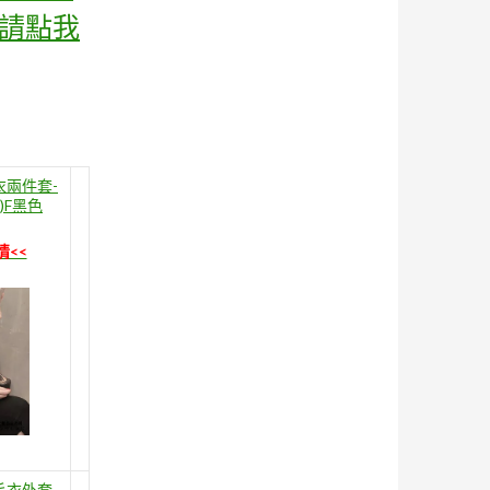
紹請點我
兩件套-
選)F黑色
情<<
肩毛衣外套-