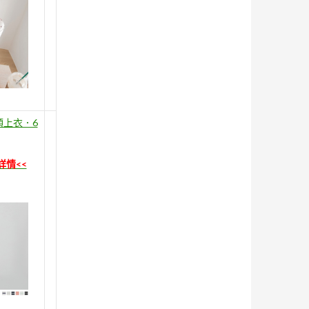
領上衣．6
詳情<<