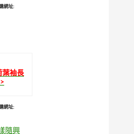
購網址
:
荷葉袖長
>
購網址
:
樣隨興