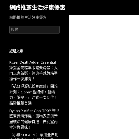
搜
網路推薦生活好康優惠
尋
網路推薦生活好康優惠
搜
尋
關
鍵
字:
近期文章
Razer DeathAdder Essential
煉獄奎蛇標準版電競滑鼠：入
門玩家首選，經典手感與精準
操作一次擁有！
「凱舒極凝抗粉豆腐砂」開箱
評測：1.5mm極細條，凝結
力、除臭、可沖式一次到位！
貓砂推薦首選
Dyson Purifier Cool TP09 除甲
醛空氣清淨機：寵物家庭與新
居裝潢的健康首選，告別室內
空污與異味！
【小慕KOGURE】家用全自動