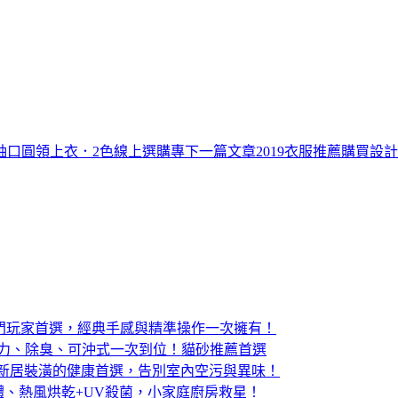
袖口圓領上衣．2色線上選購專
下一篇文章
2019衣服推薦購買
版電競滑鼠：入門玩家首選，經典手感與精準操作一次擁有！
結力、除臭、可沖式一次到位！貓砂推薦首選
：寵物家庭與新居裝潢的健康首選，告別室內空污與異味！
體、熱風烘乾+UV殺菌，小家庭廚房救星！