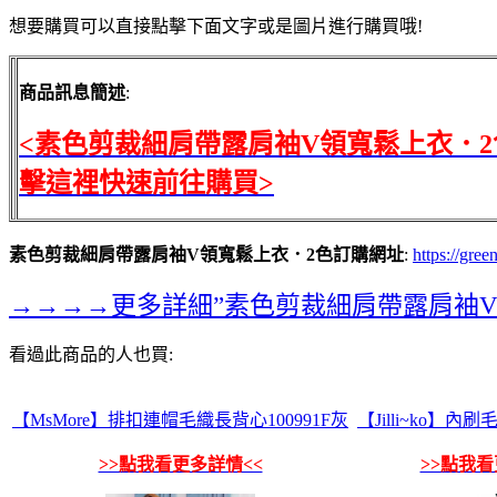
想要購買可以直接點擊下面文字或是圖片進行購買哦!
商品訊息簡述
:
<素色剪裁細肩帶露肩袖V領寬鬆上衣．2
擊這裡快速前往購買>
素色剪裁細肩帶露肩袖V領寬鬆上衣．2色訂購網址
:
https://gre
→→→→更多詳細”素色剪裁細肩帶露肩袖V
看過此商品的人也買:
【MsMore】排扣連帽毛織長背心100991F灰
【Jilli~ko】內
>>點我看更多詳情<<
>>點我看