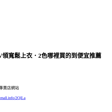
袖V領寬鬆上衣．2色哪裡買的到便宜推薦
專賣店網站
enmall.info/2QlLa