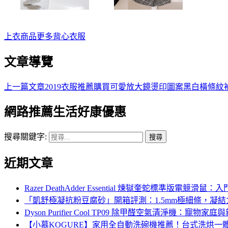
上衣
商品
更多
背心
衣服
文章導覽
上一篇文章
2019衣服推薦購買可愛放大鏡燙印圖案黑白橫條紋
網路推薦生活好康優惠
搜尋關鍵字:
近期文章
Razer DeathAdder Essential 煉獄奎蛇標準
「凱舒極凝抗粉豆腐砂」開箱評測：1.5mm極細條，凝
Dyson Purifier Cool TP09 除甲醛空氣清淨機
【小慕KOGURE】家用全自動洗碗機推薦！台式洗烘一