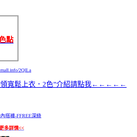
色點
enmall.info/2QlLa
領寬鬆上衣．2色”介紹請點我←←←←←
刷毛內搭褲-FFREE深綠
更多詳情<<