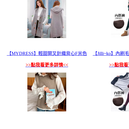
【MYDRESS】輕甜開叉針織背心F米色
【Jilli~ko】內
>>點我看更多詳情<<
>>點我看