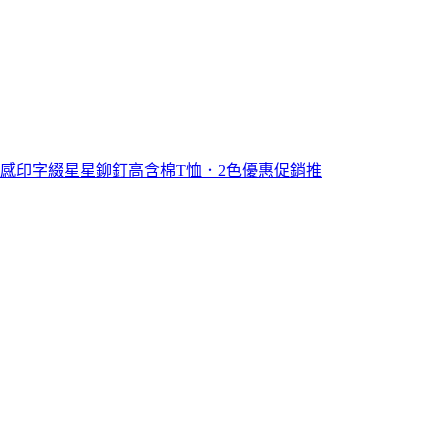
設計感印字綴星星鉚釘高含棉T恤．2色優惠促銷推