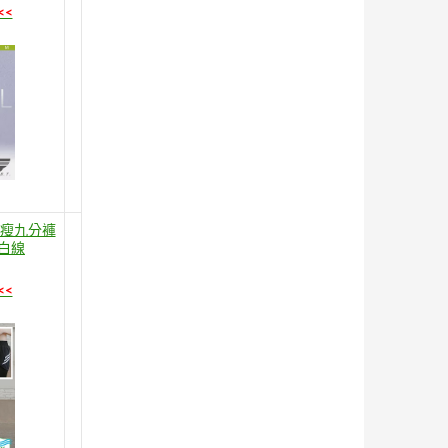
<<
顯瘦九分褲
全白線
<<