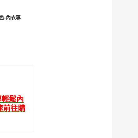
色-內衣專
部輕鬆內
速前往購