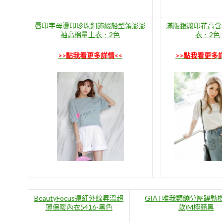
唇印字母燙印珍珠釦飾綴船型領澎澎
滿版銀漿印花高含
袖高棉量上衣．2色
衣．2色
>>點我看更多詳情<<
>>點我看更多
BeautyFocus遠紅外線昇溫超
GIAT唯我類繃分壓躍動
薄保暖內衣5416-黑色
款)M極簡黑