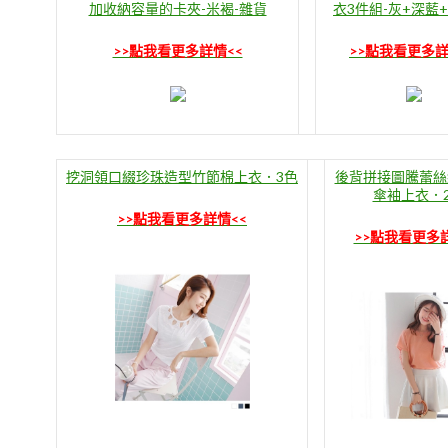
加收納容量的卡夾-米褐-雜貨
衣3件組-灰+深藍
>>點我看更多詳情<<
>>點我看更多詳
挖洞領口綴珍珠造型竹節棉上衣．3色
後背拼接圖騰蕾絲
傘袖上衣．
>>點我看更多詳情<<
>>點我看更多