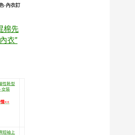
色-內衣訂
】混棉先
內衣”
超彈性靴型
藍-女裝
情<<
舒適短袖上