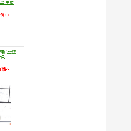
+黑-男童
情<<
純色垂墜
2色
詳情<<