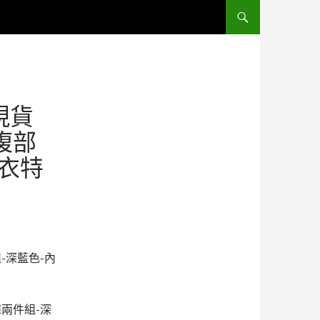
跳至主要內容區
現貨
腹部
內衣特
-深藍色-內
褲兩件組-深