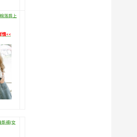
棉落肩上
詳情<<
機能褲(女