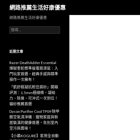
搜
網路推薦生活好康優惠
尋
網路推薦生活好康優惠
搜
尋
關
鍵
字:
近期文章
Razer DeathAdder Essential
煉獄奎蛇標準版電競滑鼠：入
門玩家首選，經典手感與精準
操作一次擁有！
「凱舒極凝抗粉豆腐砂」開箱
評測：1.5mm極細條，凝結
力、除臭、可沖式一次到位！
貓砂推薦首選
Dyson Purifier Cool TP09 除甲
醛空氣清淨機：寵物家庭與新
居裝潢的健康首選，告別室內
空污與異味！
【小慕KOGURE】家用全自動