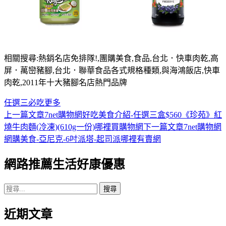
相關搜尋:熱銷名店免排隊!,團購美食,食品,台北．快車肉乾,高
屏．萬巒豬腳,台北．聯華食品各式規格種類,與海鴻飯店,快車
肉乾,2011年十大豬腳名店熱門品牌
任選三
必吃
更多
上一篇文章
7net購物網好吃美食介紹-任選三盒$560《珍苑》紅
文
燒牛肉麵(冷凍)(610g一份)哪裡買購物網
下一篇文章
7net購物網
章
網購美食-亞尼克-6吋派塔-起司派哪裡有賣網
導
網路推薦生活好康優惠
覽
搜
尋
近期文章
關
鍵