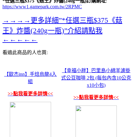
*任選三瓶$375《菇王》炸醬(240g一瓶)訂購網址
:
https://www1.gamepark.com.tw/2RPMC
→→→→更多詳細”*任選三瓶$375《菇
王》炸醬(240g一瓶)”介紹請點我
←←←←←
看過此商品的人也買:
【幸福小胖】巴里島小綿羊濾掛
【歐杰inn】手焙烏龍4入
式公豆咖啡 2包 (每包內含10公克
組
x10小包)
>>點我看更多詳情<<
>>點我看更多詳情<<