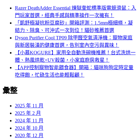
字:
Razer DeathAdder Essential 煉獄奎蛇標準版電競滑鼠：入
門玩家首選，經典手感與精準操作一次擁有！
「凱舒極凝抗粉豆腐砂」開箱評測：1.5mm極細條，凝
結力、除臭、可沖式一次到位！貓砂推薦首選
Dyson Purifier Cool TP09 除甲醛空氣清淨機：寵物家庭
與新居裝潢的健康首選，告別室內空污與異味！
【小慕KOGURE】家用全自動洗碗機推薦！台式洗烘一
體、熱風烘乾+UV殺菌，小家庭廚房救星！
【APP控制寵物智能餵食器】開箱：貓咪狗狗定時定量
吃得飽，忙碌生活也能輕鬆顧！
彙整
2025 年 11 月
2025 年 2 月
2024 年 11 月
2024 年 10 月
2020 年 12 月