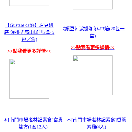
【Gustare caffe】原豆研
《繽豆》濾掛咖啡-中焙(20包一
磨-濾掛式高山咖啡2盒(5
盒)
包／盒)
>>點我看更多詳情<<
>>點我看更多詳情<<
＊[南門市場老林記素食]富貴
＊[南門市場老林記素食]香薰
雙方(1套12入)
素雞(4入)