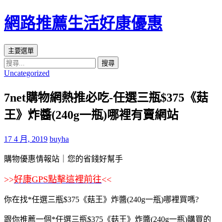
網路推薦生活好康優惠
搜
跳
主要選單
尋
至
搜
Uncategorized
主
尋
要
關
7net購物網熱推必吃-任選三瓶$375《菇
內
鍵
容
字:
王》炸醬(240g一瓶)哪裡有賣網站
區
17 4 月, 2019
buyha
購物優惠情報站｜您的省錢好幫手
>>
好康GPS點擊這裡前往
<<
你在找*任選三瓶$375《菇王》炸醬(240g一瓶)哪裡買嗎?
跟你推薦一個*任選三瓶$375《菇王》炸醬(240g一瓶)購買的