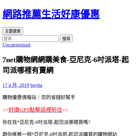
網路推薦生活好康優惠
搜
跳
主要選單
尋
至
搜
Uncategorized
主
尋
要
關
7net購物網網購美食-亞尼克-6吋派塔-起
內
鍵
容
字:
司派哪裡有賣網
區
17 4 月, 2019
buyha
購物優惠情報站｜您的省錢好幫手
>>
好康GPS點擊這裡前往
<<
你在找*亞尼克-6吋派塔-起司派哪裡買嗎?
跟你推薦一個*亞尼克-6吋派塔-起司派購買的購物網站