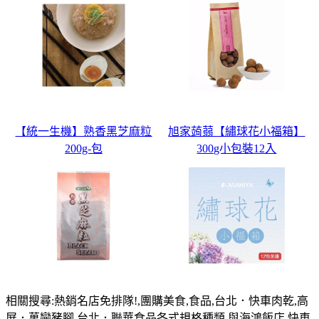
【統一生機】熟香黑芝麻粒
旭家蒟蒻【繡球花小福箱】
200g-包
300g小包裝12入
相關搜尋:熱銷名店免排隊!,團購美食,食品,台北．快車肉乾,高
屏．萬巒豬腳,台北．聯華食品各式規格種類,與海鴻飯店,快車