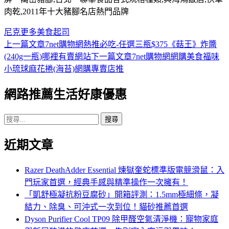
肉乾,2011年十大豬腳名店熱門品牌
尼克
更多
美食
起司
上一篇文章
7net購物網熱推必吃-任選三瓶$375《菇王》炸醬
文
(240g一瓶)哪裡有賣網站
下一篇文章
7net購物網網購美食福味
章
小琉球麻花捲(海苔)網購專賣店推
導
網路推薦生活好康優惠
覽
搜
尋
近期文章
關
鍵
字:
Razer DeathAdder Essential 煉獄奎蛇標準版電競滑鼠：入
門玩家首選，經典手感與精準操作一次擁有！
「凱舒極凝抗粉豆腐砂」開箱評測：1.5mm極細條，凝
結力、除臭、可沖式一次到位！貓砂推薦首選
Dyson Purifier Cool TP09 除甲醛空氣清淨機：寵物家庭