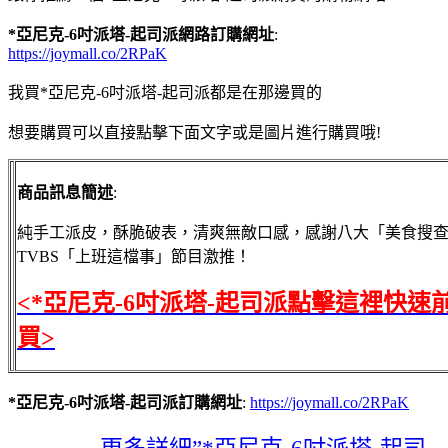
*亞尼克-6吋派塔-起司派網路訂購網址
:
https://joymall.co/2RPaK
我買*亞尼克-6吋派塔-起司派都是在那邊買的
想要購買可以直接點擊下面文字或是圖片進行購買哦!
商品訊息簡述
:
純手工派皮，酥脆破表，清爽無敵口感，感謝八大「美食搜
TVBS「上班這檔事」節目激推！
<*亞尼克-6吋派塔-起司派點擊這裡快速
買>
*亞尼克-6吋派塔-起司派訂購網址
:
https://joymall.co/2RPaK
→→→→更多詳細”*亞尼克-6吋派塔-起司