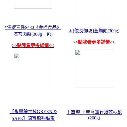
*任選三件$480《金梓食品》
＊[億長御坊]蒼蠅頭(300g)
海苔肉鬆(300g一包)
>>點我看更多詳情<<
>>點我看更多詳情<<
【永豐餘生技GREEN &
十翼饌 上等台灣竹崎荔枝乾
(200g)
SAFE】國寶鴨熟鹹蛋