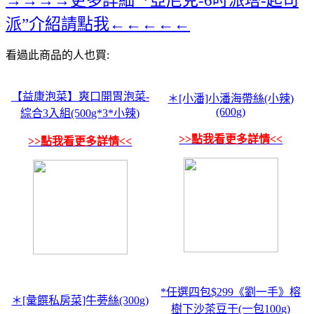
派”介紹請點我←←←←←
看過此商品的人也買:
【益康泡菜】爽口開胃泡菜-
＊[小潘]小潘海帶絲(小辣)
(600g)
綜合3入組(500g*3*小辣)
>>點我看更多詳情<<
>>點我看更多詳情<<
*任選四包$299《劉一手》榕
＊[彙饌私房菜]牛蒡絲(300g)
樹下沙茶豆干(一包100g)