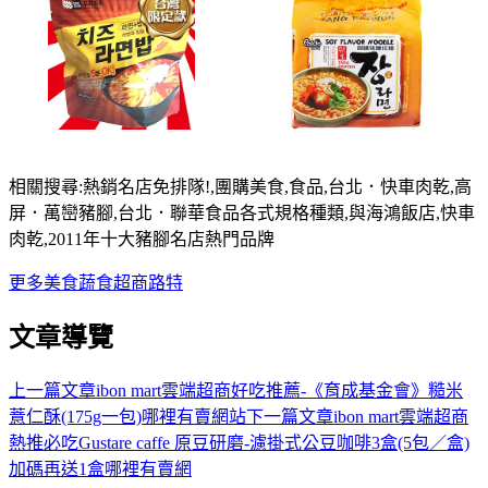
相關搜尋:熱銷名店免排隊!,團購美食,食品,台北．快車肉乾,高
屏．萬巒豬腳,台北．聯華食品各式規格種類,與海鴻飯店,快車
肉乾,2011年十大豬腳名店熱門品牌
更多
美食
蔬食
超商
路特
文章導覽
上一篇文章
ibon mart雲端超商好吃推薦-《育成基金會》糙米
薏仁酥(175g一包)哪裡有賣網站
下一篇文章
ibon mart雲端超商
熱推必吃Gustare caffe 原豆研磨-濾掛式公豆咖啡3盒(5包／盒)
加碼再送1盒哪裡有賣網