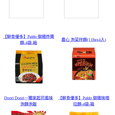
【鮮食優多】Paldo 御膳炸醬
農心 泡菜拌麵(118gx4入)
麵-4袋-箱
Doori Doori－獨家起司風味
【鮮食優多】Paldo 御膳味噌
泡麵泡飯
拉麵-4袋-箱