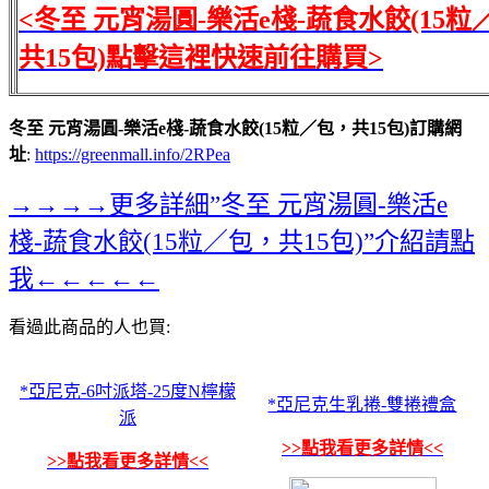
<冬至 元宵湯圓-樂活e棧-蔬食水餃(15粒
共15包)點擊這裡快速前往購買>
冬至 元宵湯圓-樂活e棧-蔬食水餃(15粒／包，共15包)訂購網
址
:
https://greenmall.info/2RPea
→→→→更多詳細”冬至 元宵湯圓-樂活e
棧-蔬食水餃(15粒／包，共15包)”介紹請點
我←←←←←
看過此商品的人也買:
*亞尼克-6吋派塔-25度N檸檬
*亞尼克生乳捲-雙捲禮盒
派
>>點我看更多詳情<<
>>點我看更多詳情<<