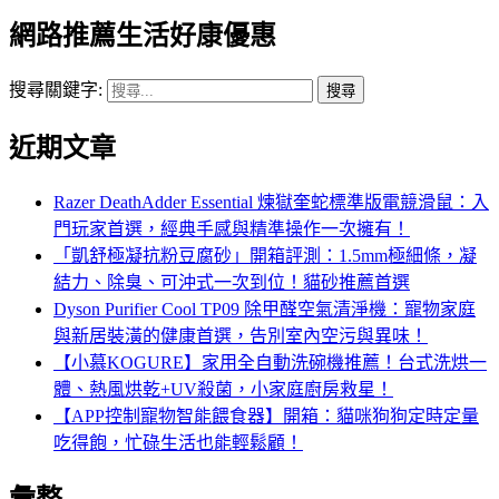
網路推薦生活好康優惠
搜尋關鍵字:
近期文章
Razer DeathAdder Essential 煉獄奎蛇標準版電競滑鼠：入
門玩家首選，經典手感與精準操作一次擁有！
「凱舒極凝抗粉豆腐砂」開箱評測：1.5mm極細條，凝
結力、除臭、可沖式一次到位！貓砂推薦首選
Dyson Purifier Cool TP09 除甲醛空氣清淨機：寵物家庭
與新居裝潢的健康首選，告別室內空污與異味！
【小慕KOGURE】家用全自動洗碗機推薦！台式洗烘一
體、熱風烘乾+UV殺菌，小家庭廚房救星！
【APP控制寵物智能餵食器】開箱：貓咪狗狗定時定量
吃得飽，忙碌生活也能輕鬆顧！