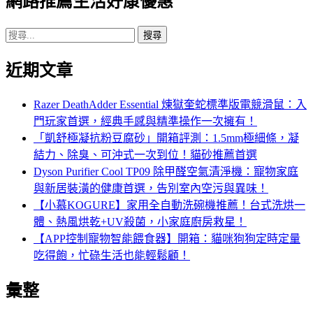
網路推薦生活好康優惠
覽
搜
尋
近期文章
關
鍵
字:
Razer DeathAdder Essential 煉獄奎蛇標準版電競滑鼠：入
門玩家首選，經典手感與精準操作一次擁有！
「凱舒極凝抗粉豆腐砂」開箱評測：1.5mm極細條，凝
結力、除臭、可沖式一次到位！貓砂推薦首選
Dyson Purifier Cool TP09 除甲醛空氣清淨機：寵物家庭
與新居裝潢的健康首選，告別室內空污與異味！
【小慕KOGURE】家用全自動洗碗機推薦！台式洗烘一
體、熱風烘乾+UV殺菌，小家庭廚房救星！
【APP控制寵物智能餵食器】開箱：貓咪狗狗定時定量
吃得飽，忙碌生活也能輕鬆顧！
彙整