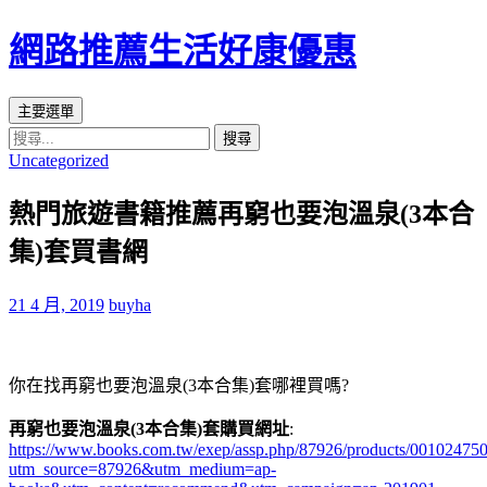
網路推薦生活好康優惠
搜
跳
主要選單
尋
至
搜
Uncategorized
主
尋
要
關
熱門旅遊書籍推薦再窮也要泡溫泉(3本合
內
鍵
容
字:
集)套買書網
區
21 4 月, 2019
buyha
你在找再窮也要泡溫泉(3本合集)套哪裡買嗎?
再窮也要泡溫泉(3本合集)套購買網址
:
https://www.books.com.tw/exep/assp.php/87926/products/00102475
utm_source=87926&utm_medium=ap-