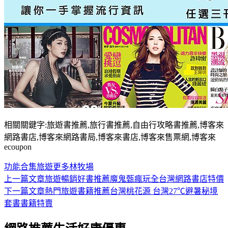
相關關鍵字:旅遊書推薦,旅行書推薦,自由行攻略書推薦,博客來
網路書店,博客來網路書局,博客來書店,博客來售票網,博客來
ecoupon
功能
合集
旅遊
更多
林牧場
上一篇文章
旅遊暢銷好書推薦魔鬼甄瘋玩全台灣網路書店特價
文
下一篇文章
熱門旅遊書籍推薦台灣桃花源 台灣27℃避暑秘境
章
套書書籍特賣
導