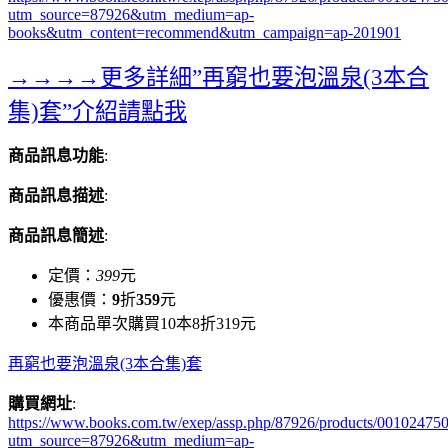
utm_source=87926&utm_medium=ap-
books&utm_content=recommend&utm_campaign=ap-201901
→→→→更多詳細”再窮也要泡溫泉(3本合
集)套”介紹請點我
商品訊息功能
:
商品訊息描述
:
商品訊息簡述
:
定價：
399
元
優惠價：
9
折
359
元
本商品單次購買10本8折319元
再窮也要泡溫泉(3本合集)套
購買網址
:
https://www.books.com.tw/exep/assp.php/87926/products/00102475
utm_source=87926&utm_medium=ap-