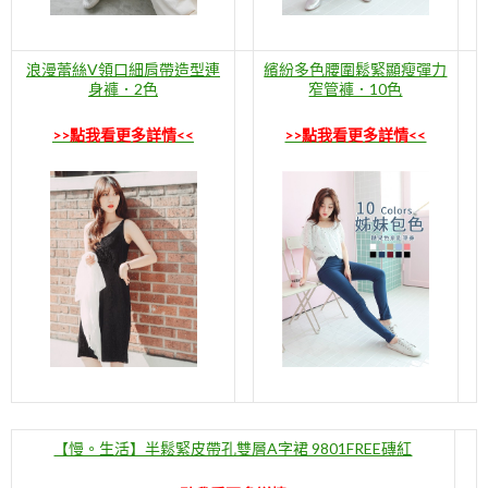
浪漫蕾絲V領口細肩帶造型連
繽紛多色腰圍鬆緊顯瘦彈力
身褲．2色
窄管褲．10色
>>點我看更多詳情<<
>>點我看更多詳情<<
【慢。生活】半鬆緊皮帶孔雙層A字裙 9801FREE磚紅