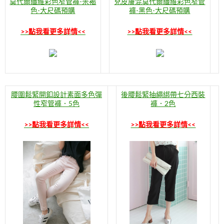
莫代爾纖維彩色窄管褲-米褐
兒皮膚混莫代爾纖維彩色窄管
色-大尺碼預購
褲-黑色-大尺碼預購
>>點我看更多詳情<<
>>點我看更多詳情<<
腰圍鬆緊開釦設計素面多色彈
後腰鬆緊抽繩綁帶七分西裝
性窄管褲．5色
褲．2色
>>點我看更多詳情<<
>>點我看更多詳情<<