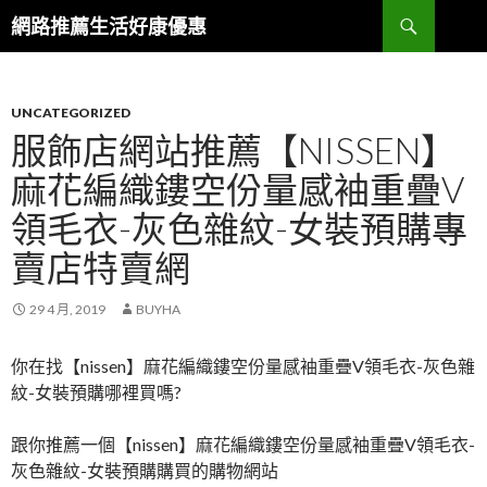
搜
網路推薦生活好康優惠
尋
跳
至
主
要
UNCATEGORIZED
內
服飾店網站推薦【NISSEN】
容
麻花編織鏤空份量感袖重疊V
區
領毛衣-灰色雜紋-女裝預購專
賣店特賣網
29 4 月, 2019
BUYHA
你在找【nissen】麻花編織鏤空份量感袖重疊V領毛衣-灰色雜
紋-女裝預購哪裡買嗎?
跟你推薦一個【nissen】麻花編織鏤空份量感袖重疊V領毛衣-
灰色雜紋-女裝預購購買的購物網站