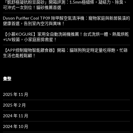
「凱舒極凝抗粉豆腐砂」開箱評測：1.5mm極細條，凝結力、除臭、
可沖式一次到位！貓砂推薦首選
Dyson Purifier Cool TP09 除甲醛空氣清淨機：寵物家庭與新居裝潢的
健康首選，告別室內空污與異味！
【小慕KOGURE】家用全自動洗碗機推薦！台式洗烘一體、熱風烘乾
+UV殺菌，小家庭廚房救星！
【APP控制寵物智能餵食器】開箱：貓咪狗狗定時定量吃得飽，忙碌
生活也能輕鬆顧！
彙整
2025 年 11 月
2025 年 2 月
2024 年 11 月
2024 年 10 月