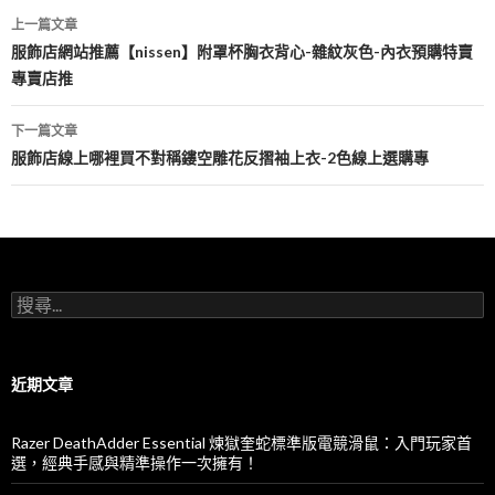
文
上一篇文章
章
服飾店網站推薦【nissen】附罩杯胸衣背心-雜紋灰色-內衣預購特賣
專賣店推
導
覽
下一篇文章
服飾店線上哪裡買不對稱鏤空雕花反摺袖上衣-2色線上選購專
搜
尋
關
鍵
字:
近期文章
Razer DeathAdder Essential 煉獄奎蛇標準版電競滑鼠：入門玩家首
選，經典手感與精準操作一次擁有！