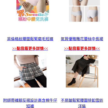
英倫格紋腰圍鬆緊磨毛短褲
氣質優雅雕花蕾絲中長裙
>>點我看更多詳情<<
>>點我看更多詳情<<
附綁帶褲腳反褶設計高含棉牛仔
不易皺鬆緊腰圍排釦雪紡
短褲
洋裝