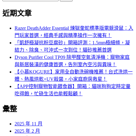
尋
近期文章
關
鍵
字:
Razer DeathAdder Essential 煉獄奎蛇標準版電競滑鼠：入
門玩家首選，經典手感與精準操作一次擁有！
「凱舒極凝抗粉豆腐砂」開箱評測：1.5mm極細條，凝
結力、除臭、可沖式一次到位！貓砂推薦首選
Dyson Purifier Cool TP09 除甲醛空氣清淨機：寵物家庭
與新居裝潢的健康首選，告別室內空污與異味！
【小慕KOGURE】家用全自動洗碗機推薦！台式洗烘一
體、熱風烘乾+UV殺菌，小家庭廚房救星！
【APP控制寵物智能餵食器】開箱：貓咪狗狗定時定量
吃得飽，忙碌生活也能輕鬆顧！
彙整
2025 年 11 月
2025 年 2 月