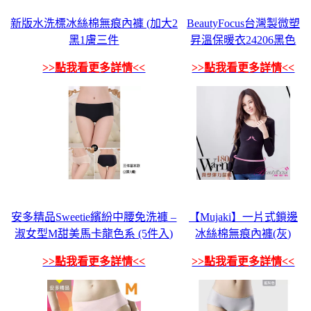
新版水洗標冰絲棉無痕內褲 (加大2
BeautyFocus台灣製微塑
黑1膚三件
昇溫保暖衣24206黑色
>>點我看更多詳情<<
>>點我看更多詳情<<
安多精品Sweetie繽紛中腰免洗褲 –
【Mujaki】一片式鎖邊
淑女型M甜美馬卡龍色系 (5件入)
冰絲棉無痕內褲(灰)
>>點我看更多詳情<<
>>點我看更多詳情<<