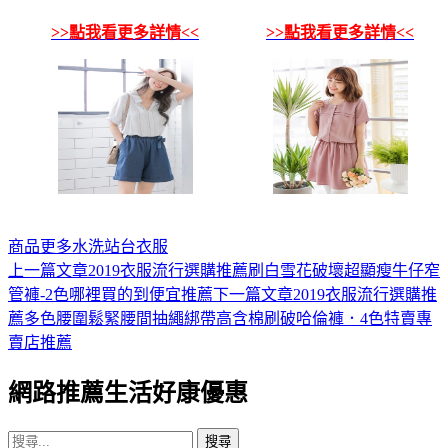
>>點我看更多詳情<<
>>點我看更多詳情<<
商品
更多
水洗
站台
衣服
上一篇文章
2019衣服流行選購推薦刷白雪花破壞超顯瘦牛仔窄
文
管褲-2色哪裡買的到便宜推薦
下一篇文章
2019衣服流行選購推
章
薦多色腰圍鬆緊腰間抽繩綁帶高含棉刷破哈倫褲．4色特賣專
導
賣店推薦
覽
網路推薦生活好康優惠
搜