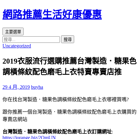
網路推薦生活好康優惠
搜
跳
主要選單
尋
至
搜
Uncategorized
主
尋
要
關
2019衣服流行選購推薦台灣製造．糖果色
內
鍵
容
字:
調橫條紋配色磨毛上衣特賣專賣店推
區
29 4 月, 2019
buyha
你在找台灣製造．糖果色調橫條紋配色磨毛上衣哪裡買嗎?
跟你推薦一個台灣製造．糖果色調橫條紋配色磨毛上衣購買的
專賣店網站
台灣製造．糖果色調橫條紋配色磨毛上衣訂購網址
:
https://iorange.biz/2QmUN