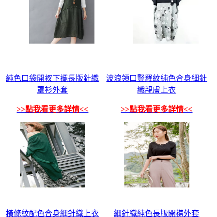
純色口袋開衩下襬長版針織
波浪領口豎羅紋純色合身細針
罩衫外套
織親膚上衣
>>點我看更多詳情<<
>>點我看更多詳情<<
橫條紋配色合身細針織上衣
細針織純色長版開襟外套