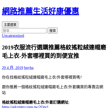
網路推薦生活好康優惠
搜
跳
主要選單
尋
至
搜
Uncategorized
主
尋
要
關
2019衣服流行選購推薦格紋搖粒絨連帽磨
內
鍵
容
字:
毛上衣-外套哪裡買的到便宜推
區
29 4 月, 2019
buyha
你在找格紋搖粒絨連帽磨毛上衣/外套哪裡買嗎?
跟你推薦一個格紋搖粒絨連帽磨毛上衣/外套購買的專賣店網
站
格紋搖粒絨連帽磨毛上衣/外套訂購網址
:
https://adcenter.conn.tw/2Qncl