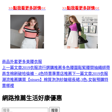
>>點我看更多詳情<<
>>點我看更多詳情<<
商品
外套
更多
束腰
衣服
上一篇文章
2019衣服流行選購推薦多色腰圍鬆緊腰間抽繩綁帶
文
高含棉刷破哈倫褲．4色特賣專賣店推薦
下一篇文章
2019衣服
章
潮流推薦購買【nissen】棉質泡泡紗皺褶長裙-3色-女裝預購特
導
賣哪裡
覽
網路推薦生活好康優惠
搜