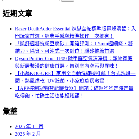
尋
近期文章
關
鍵
字:
Razer DeathAdder Essential 煉獄奎蛇標準版電競滑鼠：入
門玩家首選，經典手感與精準操作一次擁有！
「凱舒極凝抗粉豆腐砂」開箱評測：1.5mm極細條，凝
結力、除臭、可沖式一次到位！貓砂推薦首選
Dyson Purifier Cool TP09 除甲醛空氣清淨機：寵物家庭
與新居裝潢的健康首選，告別室內空污與異味！
【小慕KOGURE】家用全自動洗碗機推薦！台式洗烘一
體、熱風烘乾+UV殺菌，小家庭廚房救星！
【APP控制寵物智能餵食器】開箱：貓咪狗狗定時定量
吃得飽，忙碌生活也能輕鬆顧！
彙整
2025 年 11 月
2025 年 2 月