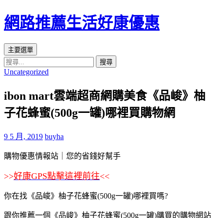
網路推薦生活好康優惠
搜
跳
主要選單
尋
至
搜
Uncategorized
主
尋
要
關
ibon mart雲端超商網購美食《品峻》柚
內
鍵
容
字:
子花蜂蜜(500g一罐)哪裡買購物網
區
9 5 月, 2019
buyha
購物優惠情報站｜您的省錢好幫手
>>
好康GPS點擊這裡前往
<<
你在找《品峻》柚子花蜂蜜(500g一罐)哪裡買嗎?
跟你推薦一個《品峻》柚子花蜂蜜(500g一罐)購買的購物網站