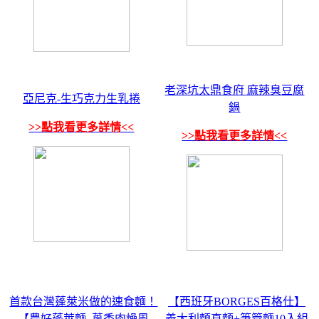
老深坑太鼎食府 麻辣臭豆腐
亞尼克-生巧克力生乳捲
鍋
>>點我看更多詳情<<
>>點我看更多詳情<<
首款台灣蓬萊米做的速食麵！
【西班牙BORGES百格仕】
【農好蓬萊麵_蔥香肉燥風
義大利麵直麵+筆管麵10入組