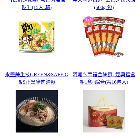
味】(15入-箱)
(500g-包)
永豐餘生技GREEN&SAFE G
阿嬤ㄟ幸福金絲麵- 經典禮盒
＆S正黑豬肉湯麵
組1盒~綜合(共16包入)