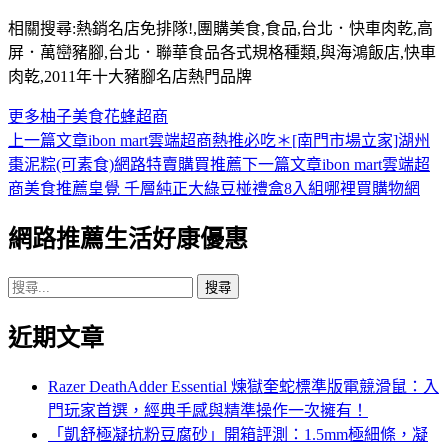
相關搜尋:熱銷名店免排隊!,團購美食,食品,台北．快車肉乾,高
屏．萬巒豬腳,台北．聯華食品各式規格種類,與海鴻飯店,快車
肉乾,2011年十大豬腳名店熱門品牌
更多
柚子
美食
花蜂
超商
上一篇文章
ibon mart雲端超商熱推必吃＊[南門市場立家]湖州
文
棗泥粽(可素食)網路特賣購買推薦
下一篇文章
ibon mart雲端超
章
商美食推薦皇覺 千層純正大綠豆椪禮盒8入組哪裡買購物網
導
網路推薦生活好康優惠
覽
搜
尋
近期文章
關
鍵
字:
Razer DeathAdder Essential 煉獄奎蛇標準版電競滑鼠：入
門玩家首選，經典手感與精準操作一次擁有！
「凱舒極凝抗粉豆腐砂」開箱評測：1.5mm極細條，凝