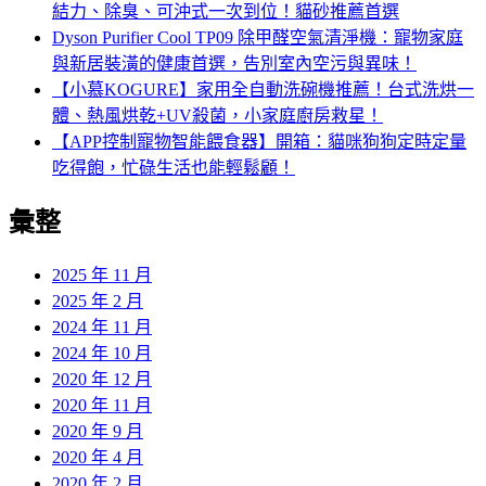
結力、除臭、可沖式一次到位！貓砂推薦首選
Dyson Purifier Cool TP09 除甲醛空氣清淨機：寵物家庭
與新居裝潢的健康首選，告別室內空污與異味！
【小慕KOGURE】家用全自動洗碗機推薦！台式洗烘一
體、熱風烘乾+UV殺菌，小家庭廚房救星！
【APP控制寵物智能餵食器】開箱：貓咪狗狗定時定量
吃得飽，忙碌生活也能輕鬆顧！
彙整
2025 年 11 月
2025 年 2 月
2024 年 11 月
2024 年 10 月
2020 年 12 月
2020 年 11 月
2020 年 9 月
2020 年 4 月
2020 年 2 月