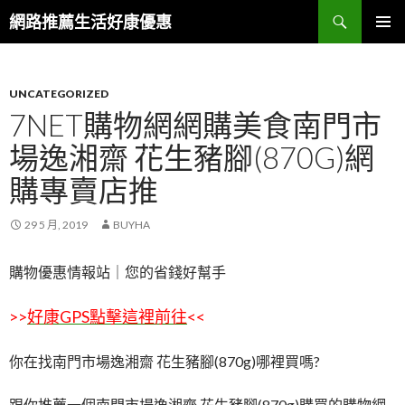
搜
網路推薦生活好康優惠
尋
跳
主要選單
至
主
要
UNCATEGORIZED
內
7NET購物網網購美食南門市
容
場逸湘齋 花生豬腳(870G)網
區
購專賣店推
29 5 月, 2019
BUYHA
購物優惠情報站｜您的省錢好幫手
>>
好康GPS點擊這裡前往
<<
你在找南門市場逸湘齋 花生豬腳(870g)哪裡買嗎?
跟你推薦一個南門市場逸湘齋 花生豬腳(870g)購買的購物網