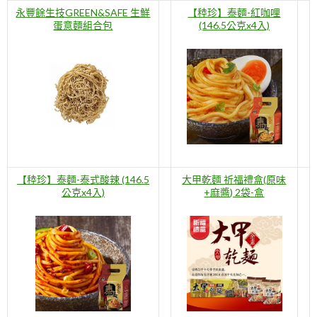
永豐餘生技GREEN&SAFE 生鮮
【稑珍】泰麵-紅咖哩
蛋意麵組合包
(146.5公克x4入)
【稑珍】泰麵-泰式酸辣 (146.5
大甲乾麵 祈福禮盒(原味
公克x4入)
+麻醬) 2袋-盒