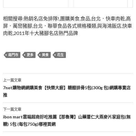
相關搜尋:熱銷名店免排隊!,團購美食,食品,台北．快車肉乾,高
屏．萬巒豬腳,台北．聯華食品各式規格種類,與海鴻飯店,快車
肉乾,2011年十大豬腳名店熱門品牌
南門市
更多
美食
花生
文
上一篇文章
章
7net購物網網購美食【快樂大廚】糖醋排骨5包(300g 包)網購專賣店
推
導
覽
下一篇文章
ibon mart雲端超商好吃推薦【那魯灣】山藥薏仁大燕麥片家庭包(無
糖) 5包 (每包750g)哪裡買網