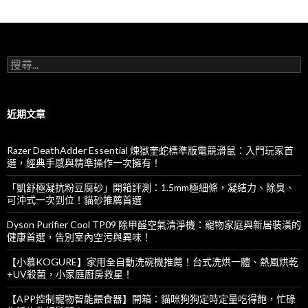
搜
尋
關
鍵
字:
近期文章
Razer DeathAdder Essential 煉獄奎蛇標準版電競滑鼠：入門玩家首
選，經典手感與精準操作一次擁有！
「凱舒極凝抗粉豆腐砂」開箱評測：1.5mm極細條，凝結力、除臭、
可沖式一次到位！貓砂推薦首選
Dyson Purifier Cool TP09 除甲醛空氣清淨機：寵物家庭與新居裝潢的
健康首選，告別室內空污與異味！
【小慕KOGURE】家用全自動洗碗機推薦！台式洗烘一體、熱風烘乾
+UV殺菌，小家庭廚房救星！
【APP控制寵物智能餵食器】開箱：貓咪狗狗定時定量吃得飽，忙碌