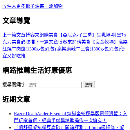
收件人
更多
椰子油
每一
添加物
文章導覽
上一篇文章
博客來網購美食【亞尼克-子工房】生乳捲-特黑巧
克力美食必吃推
下一篇文章
博客來網購美食【良金牧場】高梁
紅燒牛肉爐(1300g-包)(1包) 高梁麻辣牛三寶(1300g-包)(1包)便
宜又好吃推
網路推薦生活好康優惠
搜尋關鍵字:
近期文章
Razer DeathAdder Essential 煉獄奎蛇標準版電競滑鼠：入
門玩家首選，經典手感與精準操作一次擁有！
「凱舒極凝抗粉豆腐砂」開箱評測：1.5mm極細條，凝