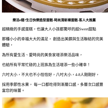
樂活e棧?
生日快樂造型蛋糕
-時尚清新裸蛋糕-客人大推薦
超精緻的手感蛋糕，也讓大人小孩都驚呼的超Sweet甜點
那種小小的幸福大大的滿足， 創造出美饌與生活聯結的完美
體驗，
為所有愛生活、愛時尚的美食家增添樂活品味，
也給所有平常忙碌的上班族為生活增添一些小確幸！
六吋大小，不大也不小恰恰好，八吋大小，4-8人剛剛好，
採用季節性水果， 每一口都吃得到漸層口感，多層次口感豐
富您的味蕾。