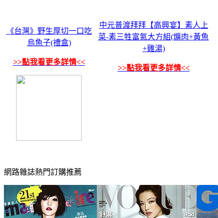
中元普渡拜拜【高興宴】素人上
《台灣》野生厚切一口吃
菜-素三牲富氣大方組(爌肉+黃魚
烏魚子(禮盒)
+雞湯)
>>點我看更多詳情<<
>>點我看更多詳情<<
網路雜誌熱門訂購推薦