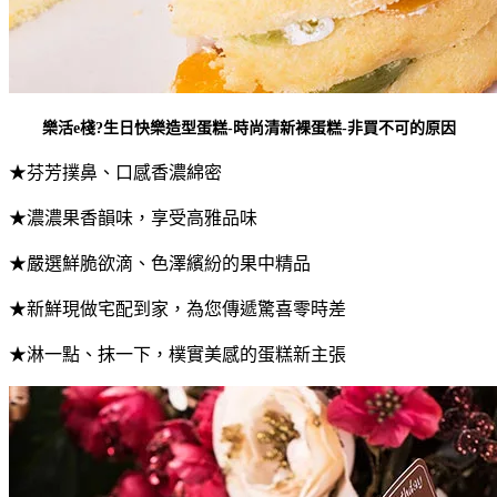
樂活e棧?
生日快樂造型蛋糕
-時尚清新裸蛋糕-非買不可的原因
★芬芳撲鼻、口感香濃綿密
★濃濃果香韻味，享受高雅品味
★嚴選鮮脆欲滴、色澤繽紛的果中精品
★新鮮現做宅配到家，為您傳遞驚喜零時差
★淋一點、抹一下，樸實美感的蛋糕新主張