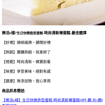
樂活e棧?
-時尚清新裸蛋糕-最佳選擇
生日快樂造型蛋糕
【好禮】總統級牌，饋贈好禮
【熱銷】團購熱銷，就差妳了
【視覺】時尚清新，樸實耐看
【味覺】享受美味，絕對有感
【健康】無添加物，放心享用
商品訊息簡述
:
【樂活e棧】生日快樂造型蛋糕-時尚清新裸蛋糕(8吋-顆,共1顆)