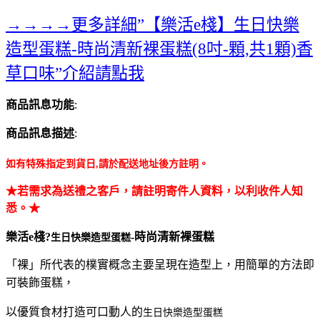
→→→→更多詳細”【樂活e棧】生日快樂
造型蛋糕-時尚清新裸蛋糕(8吋-顆,共1顆)香
草口味”介紹請點我
商品訊息功能
:
商品訊息描述
:
如有特殊指定到貨日,請於配送地址後方註明。
★若需求為送禮之客戶，請註明寄件人資料，以利收件人知
悉。★
樂活e棧?
-時尚清新裸蛋糕
生日快樂造型蛋糕
「裸」所代表的樸實概念主要呈現在造型上，用簡單的方法即
可裝飾蛋糕，
以優質食材打造可口動人的
生日快樂造型蛋糕