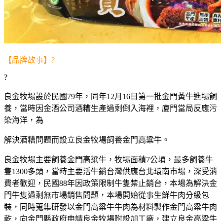
【品牌故事】?
?
良金牧場設於民國79年，同年12月16日第一批金門黃牛進場飼
養，當時因金酒公司酒糟生產過剩倒入海裡，廈門當局反應污
染海洋，為
解決酒糟問題而設立良金牧場飼養金門高粱牛。
良金牧場主要飼養金門高粱牛，牧場面積7公頃，最多飼養牛
隻1300多頭，當時主要活牛銷台灣供應台北環南市場，深受消
費者歡迎，民國88年因政策限制牛隻禁止銷台，本場為解決金
門牛隻過剩無市場銷售問題，本場開始從事生鮮牛肉分級包
裝，同時蒐集研發以金門高粱牛牛肉為材料製作金門高粱牛肉
乾，向金門縣政府申請良金牧場附設加工廠，建立良金高粱牛