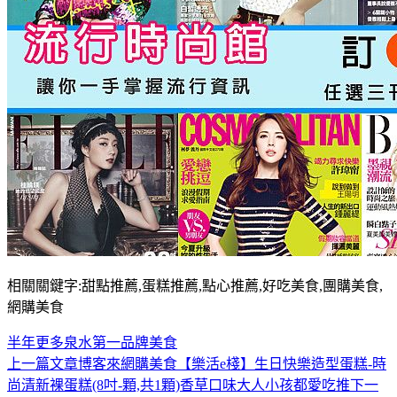
相關關鍵字:甜點推薦,蛋糕推薦,點心推薦,好吃美食,團購美食,
網購美食
半年
更多
泉水
第一品牌
美食
上一篇文章
博客來網購美食【樂活e棧】生日快樂造型蛋糕-時
文
尚清新裸蛋糕(8吋-顆,共1顆)香草口味大人小孩都愛吃推
下一