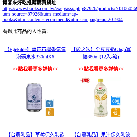
博客來好吃推薦購買網址
:
https://www.books.com.tw/exep/assp.php/87926/products/N0106056
utm_source=87926&utm_medium=ap-
books&utm_content=recommend&utm_campaign=ap-201904
看過此商品的人也買:
【Egekilde】藍莓石榴香氛氣
【愛之味】全豆豆奶Oligo寡
泡礦泉水330mlX6
糖880ml(12入-箱)
>>點我看更多詳情<<
>>點我看更多詳情<<
【台農乳品】草莓保久乳飲
【台農乳品】果汁保久乳飲