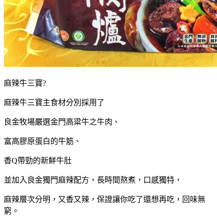
麻辣牛三寶?
麻辣牛三寶主食材分別採用了
良金牧場嚴選金門高粱牛之牛肉、
富高膠原蛋白的牛筋、
香Q帶勁的新鮮牛肚
並加入良金獨門麻辣配方，長時間熬煮，口感獨特，
麻辣層次分明，又香又辣，保證讓你吃了還想再吃，回味無
窮。