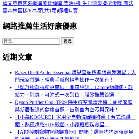
章
篇文章
博客來網購美食預購-樂活e棧-生日快樂造型蛋糕-魔法
導
黑森林蛋糕(6吋-顆,共1顆)哪裡有賣
覽
網路推薦生活好康優惠
搜
尋
近期文章
關
鍵
字:
Razer DeathAdder Essential 煉獄奎蛇標準版電競滑鼠：入
門玩家首選，經典手感與精準操作一次擁有！
「凱舒極凝抗粉豆腐砂」開箱評測：1.5mm極細條，凝
結力、除臭、可沖式一次到位！貓砂推薦首選
Dyson Purifier Cool TP09 除甲醛空氣清淨機：寵物家庭
與新居裝潢的健康首選，告別室內空污與異味！
【小慕KOGURE】家用全自動洗碗機推薦！台式洗烘一
體、熱風烘乾+UV殺菌，小家庭廚房救星！
【APP控制寵物智能餵食器】開箱：貓咪狗狗定時定量