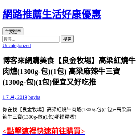
網路推薦生活好康優惠
搜
跳
主要選單
尋
至
搜
Uncategorized
主
尋
要
關
博客來網購美食【良金牧場】高梁紅燒牛
內
鍵
容
字:
肉爐(1300g-包)(1包) 高梁麻辣牛三寶
區
(1300g-包)(1包)便宜又好吃推
1 7 月, 2019
buyha
你在找【良金牧場】高梁紅燒牛肉爐(1300g-包)(1包)+高梁麻
辣牛三寶(1300g-包)(1包)哪裡買嗎?
<點擊這裡快速前往購買>