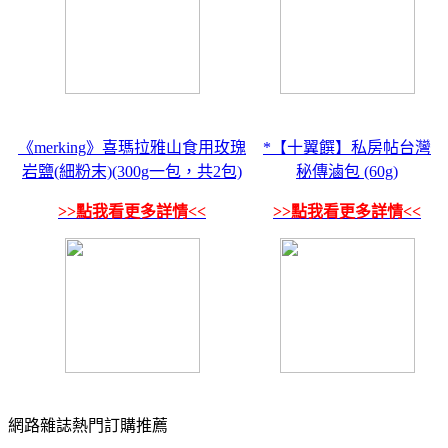
《merking》喜瑪拉雅山食用玫瑰
*【十翼饌】私房帖台灣
岩鹽(細粉末)(300g一包，共2包)
秘傳滷包 (60g)
>>點我看更多詳情<<
>>點我看更多詳情<<
網路雜誌熱門訂購推薦