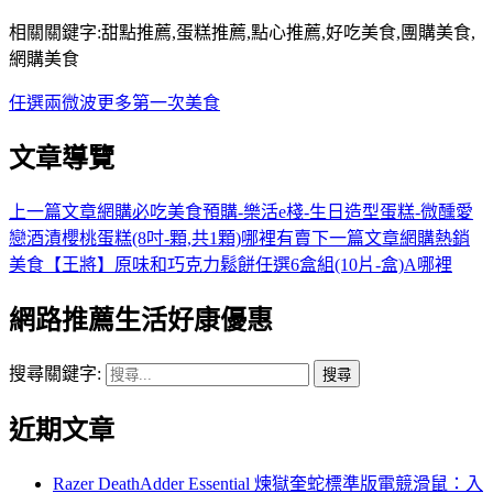
相關關鍵字:甜點推薦,蛋糕推薦,點心推薦,好吃美食,團購美食,
網購美食
任選兩
微波
更多
第一次
美食
文章導覽
上一篇文章
網購必吃美食預購-樂活e棧-生日造型蛋糕-微醺愛
戀酒漬櫻桃蛋糕(8吋-顆,共1顆)哪裡有賣
下一篇文章
網購熱銷
美食【王將】原味和巧克力鬆餅任選6盒組(10片-盒)A哪裡
網路推薦生活好康優惠
搜尋關鍵字:
近期文章
Razer DeathAdder Essential 煉獄奎蛇標準版電競滑鼠：入