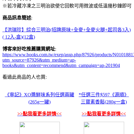
※若冷藏冷凍之三明治欲使它回軟可用微波或低溫幾秒鐘即可
商品訊息簡述
:
【洪瑞珍】綜合三明治(招牌原味+全麥+全麥火腿+起司各3入)
( 12入-盒)(12盒)
博客來好吃推薦購買網址
:
https://www.books.com.tw/exep/assp.php/87926/products/N0101881
utm_source=87926&utm_medium=ap-
books&utm_content=recommend&utm_campaign=ap-201904
看過此商品的人也買:
《寧記》XO醬鮮味系列任選兩罐
*任選三件$597《源順》
(265g一罐)
三寶素香鬆(280g一盒)
>>點我看更多詳情<<
>>點我看更多詳情<<