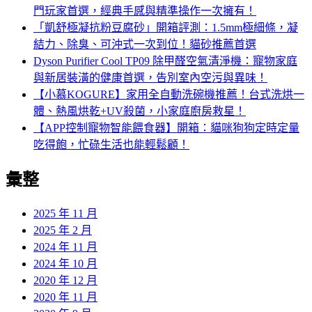
門玩家首選，經典手感與精準操作一次擁有！
「凱舒極凝抗粉豆腐砂」開箱評測：1.5mm極細條，凝
結力、除臭、可沖式一次到位！貓砂推薦首選
Dyson Purifier Cool TP09 除甲醛空氣清淨機：寵物家庭
與新居裝潢的健康首選，告別室內空污與異味！
【小慕KOGURE】家用全自動洗碗機推薦！台式洗烘一
體、熱風烘乾+UV殺菌，小家庭廚房救星！
【APP控制寵物智能餵食器】開箱：貓咪狗狗定時定量
吃得飽，忙碌生活也能輕鬆顧！
彙整
2025 年 11 月
2025 年 2 月
2024 年 11 月
2024 年 10 月
2020 年 12 月
2020 年 11 月