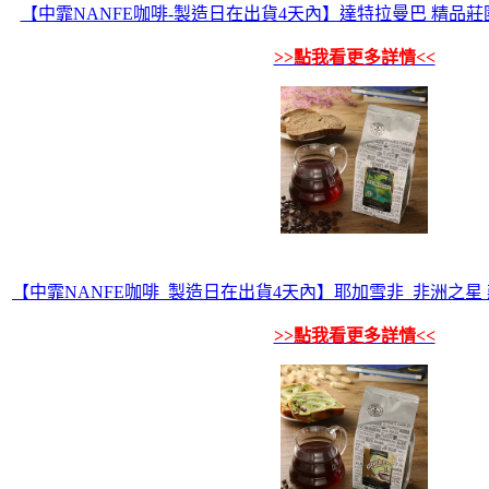
【中霏NANFE咖啡-製造日在出貨4天內】達特拉曼巴 精品莊園咖
>>點我看更多詳情<<
【中霏NANFE咖啡_製造日在出貨4天內】耶加雪非_非洲之星 莊園咖
>>點我看更多詳情<<