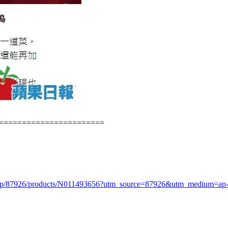
======================
.php/87926/products/N011493656?utm_source=87926&utm_medium=