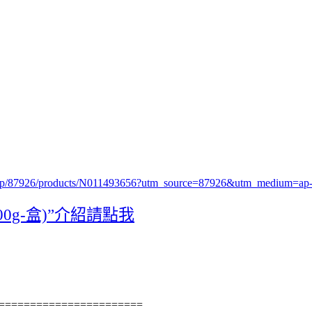
.php/87926/products/N011493656?utm_source=87926&utm_medium=
0g-盒)”介紹請點我
======================