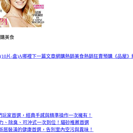
網購美食
0片-盒)A哪裡
下一篇文章
網購熱銷美食熱銷狂賣預購《品屋》髒髒
版電競滑鼠：入門玩家首選，經典手感與精準操作一次擁有！
結力、除臭、可沖式一次到位！貓砂推薦首選
：寵物家庭與新居裝潢的健康首選，告別室內空污與異味！