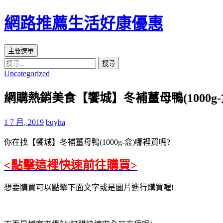
網路推薦生活好康優惠
搜
跳
主要選單
尋
至
搜
Uncategorized
主
尋
要
關
網購熱銷美食【饗城】冬補薑母鴨(1000g
內
鍵
容
字:
1 7 月, 2019
buyha
區
你在找【饗城】冬補薑母鴨(1000g-盒)哪裡買嗎?
<點擊這裡快速前往購買>
想要購買可以點擊下面文字或是圖片進行購買喔!