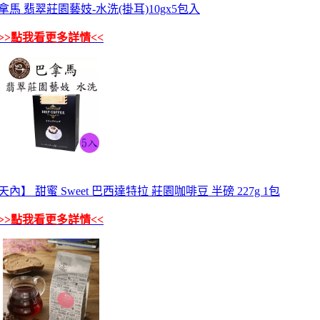
s】巴拿馬 翡翠莊園藝妓-水洗(掛耳)10gx5包入
>>點我看更多詳情<<
】 甜蜜 Sweet 巴西達特拉 莊園咖啡豆 半磅 227g 1包
>>點我看更多詳情<<