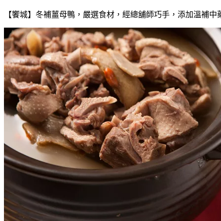
【饗城】冬補薑母鴨，嚴選食材，經總舖師巧手，添加溫補中