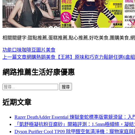
相關關鍵字:甜點推薦,蛋糕推薦,點心推薦,好吃美食,團購美食,
功能
口味
咖啡豆
圖片
美食
上一篇文章
網購熱銷美食【王將】原味和巧克力鬆餅任選6盒組(1
文
章
網路推薦生活好康優惠
導
搜
覽
尋
近期文章
關
鍵
字:
Razer DeathAdder Essential 煉獄奎蛇標準
「凱舒極凝抗粉豆腐砂」開箱評測：1.5mm極細條，凝
Dyson Purifier Cool TP09 除甲醛空氣清淨機