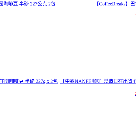
啡豆 半磅 227公克 2包
【CoffeeBreak
啡豆 半磅 227g x 2包
【中霏NANFE咖啡_製造日在出貨4天內