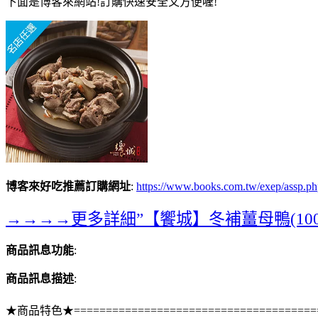
下面是博客來網站!訂購快速安全又方便喔!
博客來好吃推薦訂購網址
:
https://www.books.com.tw/exep/assp
→→→→更多詳細”【饗城】冬補薑母鴨(100
商品訊息功能
:
商品訊息描述
:
★商品特色★=======================================