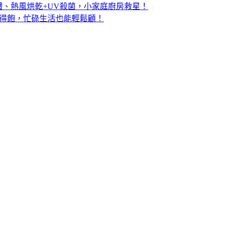
體、熱風烘乾+UV殺菌，小家庭廚房救星！
吃得飽，忙碌生活也能輕鬆顧！