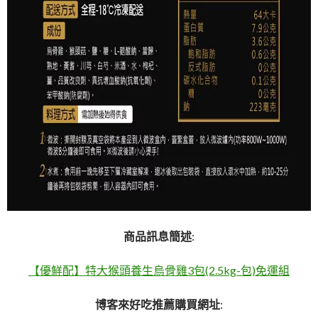
商品訊息簡述
:
【優鮮配】特大猴頭養生烏骨雞3包(2.5kg-包)免運組
博客來好吃推薦購買網址
: