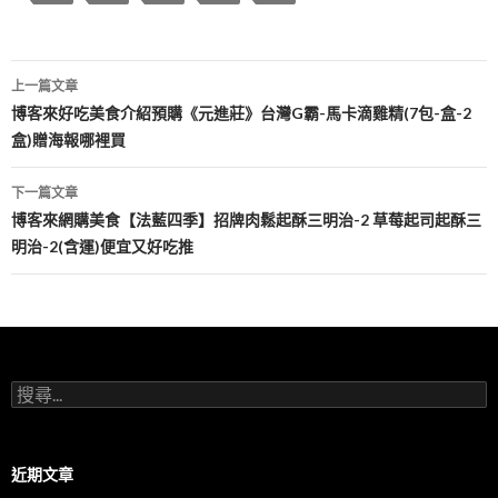
文
上一篇文章
章
博客來好吃美食介紹預購《元進莊》台灣G霸-馬卡滴雞精(7包-盒-2
盒)贈海報哪裡買
導
覽
下一篇文章
博客來網購美食【法藍四季】招牌肉鬆起酥三明治-2 草莓起司起酥三
明治-2(含運)便宜又好吃推
搜
尋
關
鍵
字:
近期文章