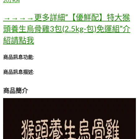
201904
→→→→更多詳細”【優鮮配】特大猴
頭養生烏骨雞3包(2.5kg-包)免運組”介
紹請點我
商品訊息功能
:
商品訊息描述
:
商品簡介