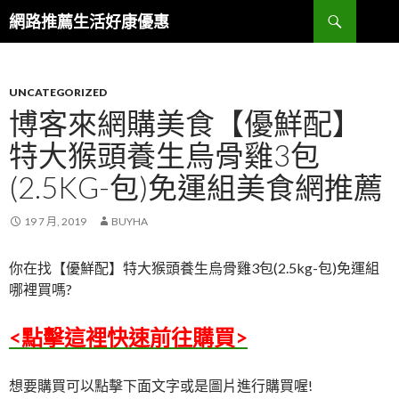
搜
網路推薦生活好康優惠
尋
跳
至
主
要
UNCATEGORIZED
內
博客來網購美食【優鮮配】
容
特大猴頭養生烏骨雞3包
區
(2.5KG-包)免運組美食網推薦
19 7 月, 2019
BUYHA
你在找【優鮮配】特大猴頭養生烏骨雞3包(2.5kg-包)免運組
哪裡買嗎?
<點擊這裡快速前往購買>
想要購買可以點擊下面文字或是圖片進行購買喔!