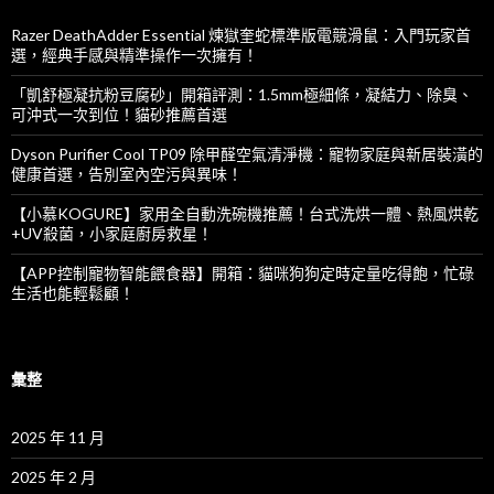
Razer DeathAdder Essential 煉獄奎蛇標準版電競滑鼠：入門玩家首
選，經典手感與精準操作一次擁有！
「凱舒極凝抗粉豆腐砂」開箱評測：1.5mm極細條，凝結力、除臭、
可沖式一次到位！貓砂推薦首選
Dyson Purifier Cool TP09 除甲醛空氣清淨機：寵物家庭與新居裝潢的
健康首選，告別室內空污與異味！
【小慕KOGURE】家用全自動洗碗機推薦！台式洗烘一體、熱風烘乾
+UV殺菌，小家庭廚房救星！
【APP控制寵物智能餵食器】開箱：貓咪狗狗定時定量吃得飽，忙碌
生活也能輕鬆顧！
彙整
2025 年 11 月
2025 年 2 月