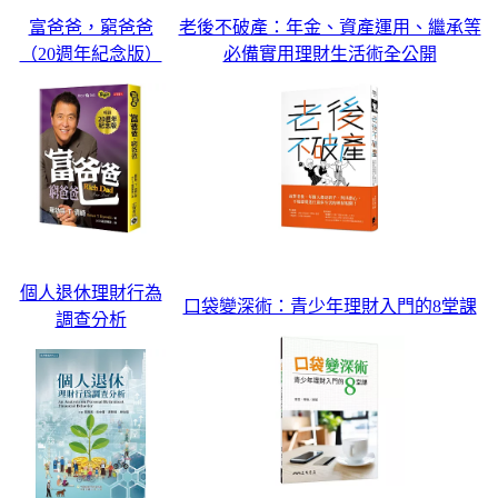
富爸爸，窮爸爸
老後不破產：年金、資產運用、繼承等
（20週年紀念版）
必備實用理財生活術全公開
個人退休理財行為
口袋變深術：青少年理財入門的8堂課
調查分析