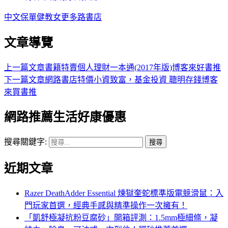
中文
保單健
教女
更多
路書店
文章導覽
上一篇文章
書籍特賣個人理財一本通(2017年版)博客來好書推
下一篇文章
網路書店特價小資致富，基金投資 聰明存錢博客
來買書推
網路推薦生活好康優惠
搜尋關鍵字:
近期文章
Razer DeathAdder Essential 煉獄奎蛇標準版電競滑鼠：入
門玩家首選，經典手感與精準操作一次擁有！
「凱舒極凝抗粉豆腐砂」開箱評測：1.5mm極細條，凝