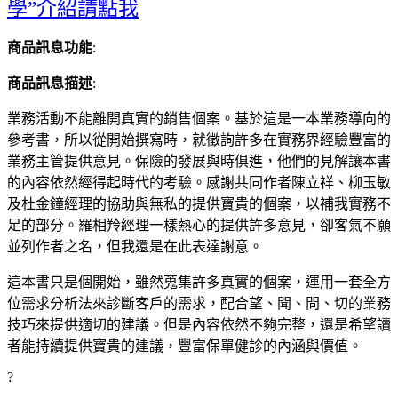
學”介紹請點我
商品訊息功能
:
商品訊息描述
:
業務活動不能離開真實的銷售個案。基於這是一本業務導向的
參考書，所以從開始撰寫時，就徵詢許多在實務界經驗豐富的
業務主管提供意見。保險的發展與時俱進，他們的見解讓本書
的內容依然經得起時代的考驗。感謝共同作者陳立祥、柳玉敏
及杜金鐘經理的協助與無私的提供寶貴的個案，以補我實務不
足的部分。羅相羚經理一樣熱心的提供許多意見，卻客氣不願
並列作者之名，但我還是在此表達謝意。
這本書只是個開始，雖然蒐集許多真實的個案，運用一套全方
位需求分析法來診斷客戶的需求，配合望、聞、問、切的業務
技巧來提供適切的建議。但是內容依然不夠完整，還是希望讀
者能持續提供寶貴的建議，豐富保單健診的內涵與價值。
?