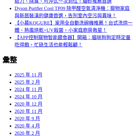
結力、除臭、可沖式一次到位！貓砂推薦首選
Dyson Purifier Cool TP09 除甲醛空氣清淨機：寵物家庭
與新居裝潢的健康首選，告別室內空污與異味！
【小慕KOGURE】家用全自動洗碗機推薦！台式洗烘一
體、熱風烘乾+UV殺菌，小家庭廚房救星！
【APP控制寵物智能餵食器】開箱：貓咪狗狗定時定量
吃得飽，忙碌生活也能輕鬆顧！
彙整
2025 年 11 月
2025 年 2 月
2024 年 11 月
2024 年 10 月
2020 年 12 月
2020 年 11 月
2020 年 9 月
2020 年 4 月
2020 年 2 月