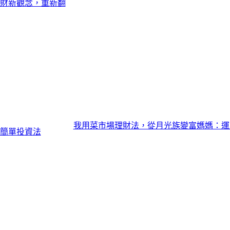
理財新觀念，重新翻
我用菜市場理財法，從月光族變富媽媽：運
簡單投資法