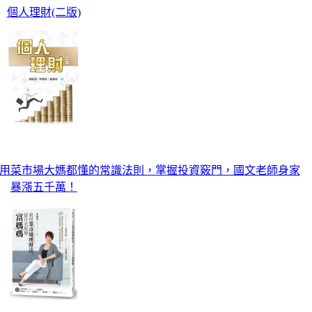
個人理財(二版)
用菜市場大媽都懂的常識法則，掌握投資竅門，國文老師身家
暴漲五千萬！