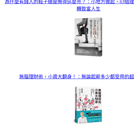
為什麼有錢人的鞋子總是擦得這麼亮？：小地方做起，63個
轉致富人生
無腦理財術，小資大翻身！：無論起薪多少都受用的超