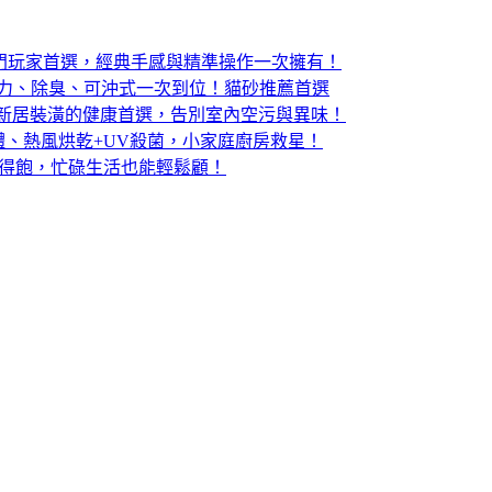
版電競滑鼠：入門玩家首選，經典手感與精準操作一次擁有！
結力、除臭、可沖式一次到位！貓砂推薦首選
：寵物家庭與新居裝潢的健康首選，告別室內空污與異味！
體、熱風烘乾+UV殺菌，小家庭廚房救星！
吃得飽，忙碌生活也能輕鬆顧！