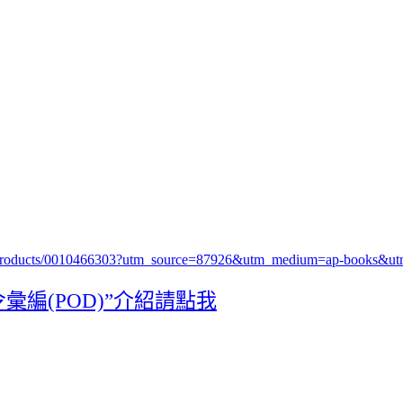
26/products/0010466303?utm_source=87926&utm_medium=ap-books&
編(POD)”介紹請點我