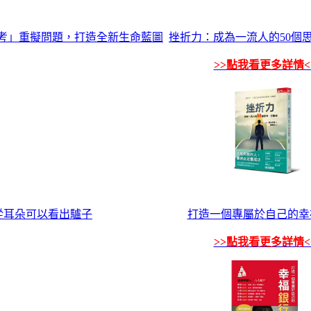
考」重擬問題，打造全新生命藍圖
挫折力：成為一流人的50個思
>>點我看更多詳情<
從耳朵可以看出驢子
打造一個專屬於自己的幸
>>點我看更多詳情<