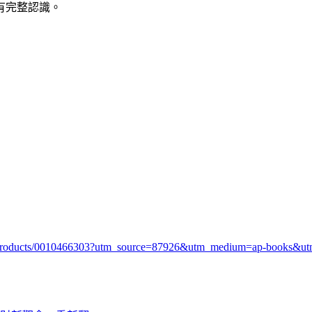
有完整認識。
26/products/0010466303?utm_source=87926&utm_medium=ap-books&