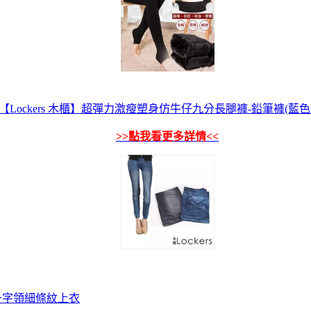
【Lockers 木櫃】超彈力激瘦塑身仿牛仔九分長腿褲-鉛筆褲(藍色
>>點我看更多詳情<<
一字領細條紋上衣