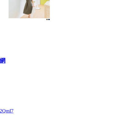
賣網
/2QmI7