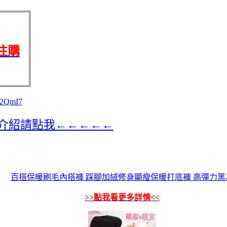
往購
/2QmI7
”介紹請點我←←←←←
百搭保暖刷毛內搭褲 踩腳加絨修身顯瘦保暖打底褲 高彈力黑
>>點我看更多詳情<<