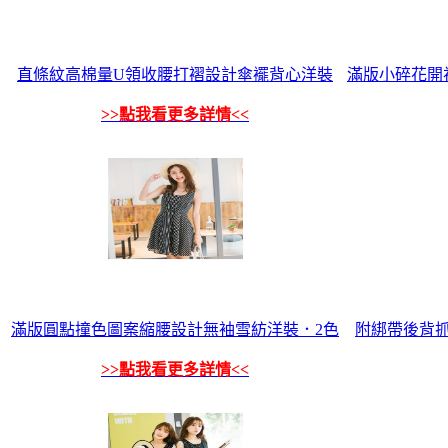
直條紋高棉量U領收腰打褶設計傘襬背心洋裝
滿版小碎花開
>>點我看更多詳情<<
滿版圓點撞色圖案縮腰設計無袖雪紡洋裝．2色
附綁帶後背
>>點我看更多詳情<<