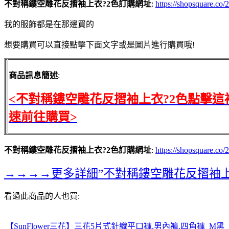
不對稱鏤空雕花反摺袖上衣?2色訂購網址
:
https://shopsquare.c
我的服飾都是在那邊買的
想要購買可以直接點擊下面文字或是圖片進行購買哦!
商品訊息簡述
:
<不對稱鏤空雕花反摺袖上衣?2色點擊這
速前往購買>
不對稱鏤空雕花反摺袖上衣?2色訂購網址
:
https://shopsquare.c
→→→→更多詳細”不對稱鏤空雕花反摺袖上
看過此商品的人也買:
【SunFlower三花】三花5片式針織平口褲.男內褲.四角褲_M黑