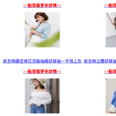
>>點我看更多詳情<<
>>點
高含棉鏤空燒花流蘇抽繩荷葉袖一字領上衣
高含棉立體荷葉
>>點我看更多詳情<<
>>點