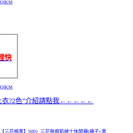
o/2QlKM
裡快
o/2QlKM
衣?2色”介紹請點我←←←←←
【三花棉業】S001_三花無痕肌紳士休閒襪(襪子) 黑