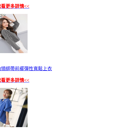
我看更多詳情<<
袖領綁帶前襬彈性寬鬆上衣
我看更多詳情<<