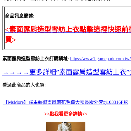
商品訊息簡述
:
<素面露肩造型雪紡上衣點擊這裡快速前
買>
素面露肩造型雪紡上衣訂購網址
:
https://www1.gamepark.com.tw
→→→→更多詳細”素面露肩造型雪紡上衣
看過此商品的人也買:
【MsMore】羅馬藝術畫風麻花毛織大帽長版外套#j103316F駝
>>點我看更多詳情<<