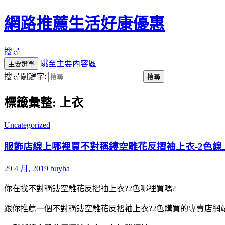
網路推薦生活好康優惠
搜尋
跳至主要內容區
主要選單
搜尋關鍵字:
標籤彙整: 上衣
Uncategorized
服飾店線上哪裡買不對稱鏤空雕花反摺袖上衣-2色線
29 4 月, 2019
buyha
你在找不對稱鏤空雕花反摺袖上衣?2色哪裡買嗎?
跟你推薦一個不對稱鏤空雕花反摺袖上衣?2色購買的專賣店網