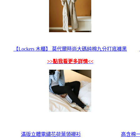
【Lockers 木櫃】 莫代爾時尚大碼純棉九分打底褲黑
>>點我看更多詳情<<
滿版立體電繡花荷葉領襯衫
高含棉