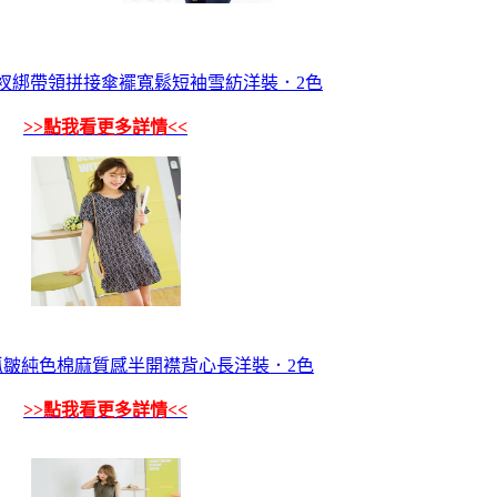
衩綁帶領拼接傘襬寬鬆短袖雪紡洋裝．2色
>>點我看更多詳情<<
抓皺純色棉麻質感半開襟背心長洋裝．2色
>>點我看更多詳情<<